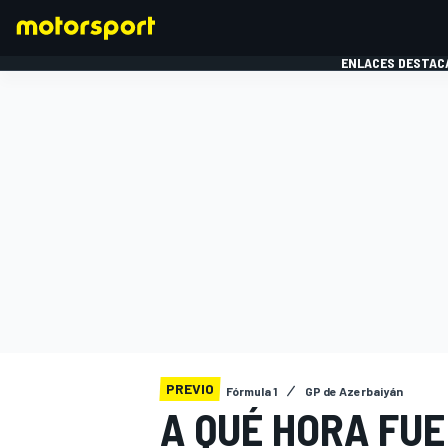
ENLACES DESTAC
FÓRMULA 1
MOTOG
PREVIO
Fórmula 1
GP de Azerbaiyán
A QUÉ HORA FUE