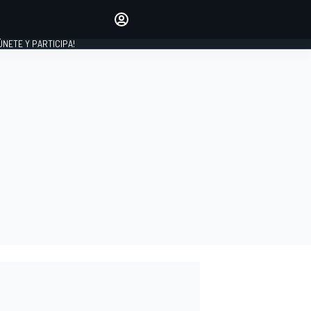
Haz que tu voz se escuche
comentando los artículos
 ÚNETE Y PARTICIPA!
INICIAR SESIÓN
EDICIÓN
ESPAÑA