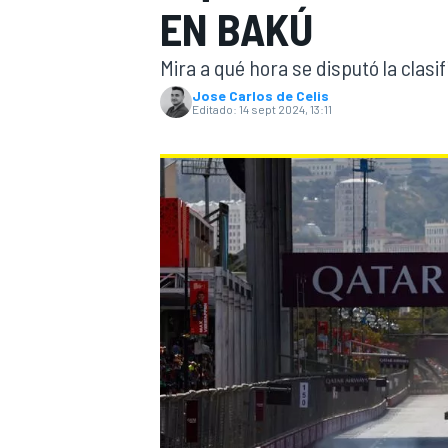
EN BAKÚ
INDYCAR
WRC
Mira a qué hora se disputó la clasi
Jose Carlos de Celis
Editado:
14 sept 2024, 13:11
WEC
FÓRMULA E