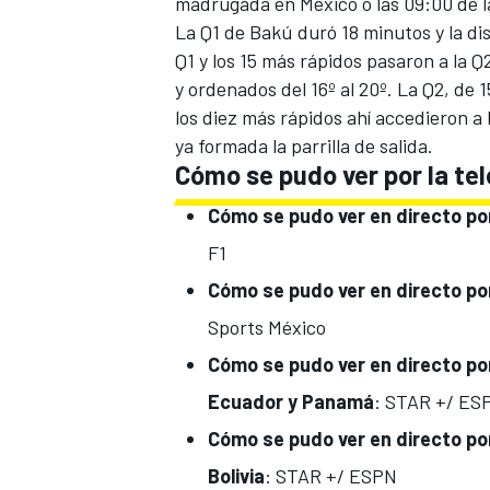
madrugada en México o las 09:00 de l
La Q1 de Bakú duró 18 minutos y la dis
Q1 y los 15 más rápidos pasaron a la 
y ordenados del 16º al 20º. La Q2, de 15
los diez más rápidos ahí accedieron a 
ya formada la parrilla de salida.
Cómo se pudo ver por la tel
Cómo se pudo ver
en directo por
F1
MÁS CATEGORÍAS
Cómo se pudo ver
en directo por
Sports México
Cómo se pudo ver
en directo por
Ecuador y Panamá
: STAR +/ ES
Cómo se pudo ver
en directo por
Bolivia
: STAR +/ ESPN