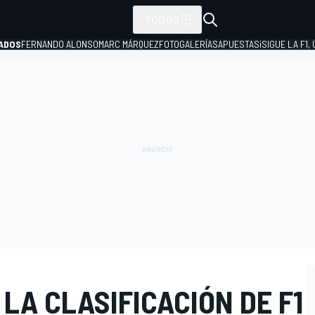
TODOS
ADOS
FERNANDO ALONSO
MARC MÁRQUEZ
FOTOGALERÍAS
APUESTAS
¡SIGUE LA F1,
P
 LA CLASIFICACIÓN DE F1