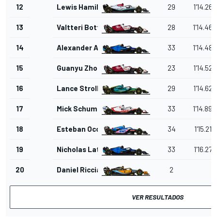
12
Lewis Hamilton
29
1'14.267
13
Valtteri Bottas
28
1'14.468
14
Alexander Albon
33
1'14.486
15
Guanyu Zhou
23
1'14.525
16
Lance Stroll
29
1'14.623
17
Mick Schumacher
33
1'14.894
18
Esteban Ocon
34
1'15.216
19
Nicholas Latifi
33
1'16.276
20
Daniel Ricciardo
2
VER RESULTADOS