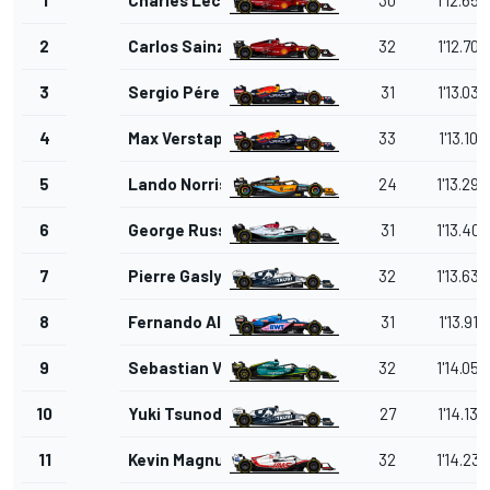
2
Carlos Sainz Jr.
32
1'12.700
3
Sergio Pérez
31
1'13.035
4
Max Verstappen
33
1'13.103
5
Lando Norris
24
1'13.294
6
George Russell
31
1'13.406
7
Pierre Gasly
32
1'13.636
8
Fernando Alonso
31
1'13.912
9
Sebastian Vettel
32
1'14.059
10
Yuki Tsunoda
27
1'14.134
11
Kevin Magnussen
32
1'14.239