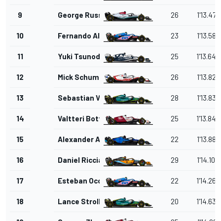
9
George Russell
26
1'13.476
10
Fernando Alonso
23
1'13.585
11
Yuki Tsunoda
25
1'13.645
12
Mick Schumacher
26
1'13.827
13
Sebastian Vettel
28
1'13.838
14
Valtteri Bottas
25
1'13.849
15
Alexander Albon
22
1'13.882
16
Daniel Ricciardo
29
1'14.104
17
Esteban Ocon
22
1'14.260
18
Lance Stroll
20
1'14.639