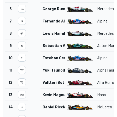
6
George Russell
Mercedes
63
7
Fernando Alonso
Alpine
14
8
Lewis Hamilton
Mercedes
44
9
Sebastian Vettel
Aston Mart
5
10
Esteban Ocon
Alpine
31
11
Yuki Tsunoda
AlphaTauri
22
12
Valtteri Bottas
Alfa Romeo
77
13
Kevin Magnussen
Haas
20
14
Daniel Ricciardo
McLaren
3