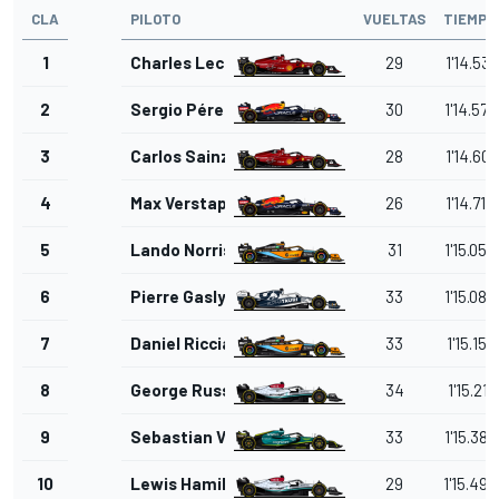
CLA
PILOTO
VUELTAS
TIEMPO
1
Charles Leclerc
29
1'14.531
2
Sergio Pérez
30
1'14.570
3
Carlos Sainz Jr.
28
1'14.601
4
Max Verstappen
26
1'14.712
5
Lando Norris
31
1'15.056
6
Pierre Gasly
33
1'15.083
7
Daniel Ricciardo
33
1'15.157
8
George Russell
34
1'15.211
9
Sebastian Vettel
33
1'15.387
10
Lewis Hamilton
29
1'15.499