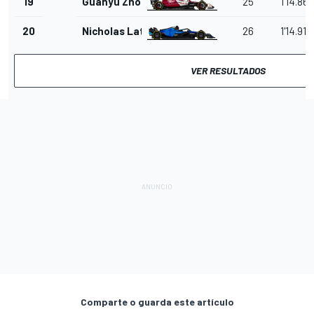
19
Guanyu Zhou
25
1'14.861
20
Nicholas Latifi
26
1'14.910
VER RESULTADOS
Comparte o guarda este artículo