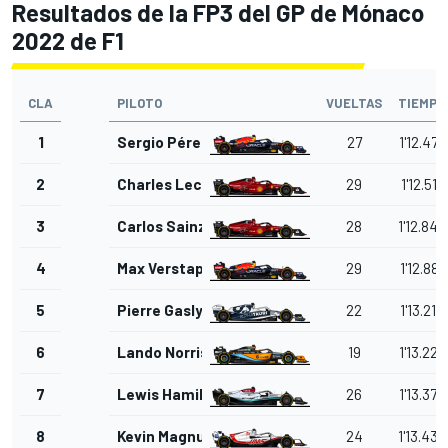
Resultados de la FP3 del GP de Mónaco
2022 de F1
CLA
PILOTO
VUELTAS
TIEMPO
1
Sergio Pérez
27
1'12.476
2
Charles Leclerc
29
1'12.517
3
Carlos Sainz Jr.
28
1'12.846
4
Max Verstappen
29
1'12.881
5
Pierre Gasly
22
1'13.210
6
Lando Norris
19
1'13.226
7
Lewis Hamilton
26
1'13.375
8
Kevin Magnussen
24
1'13.436