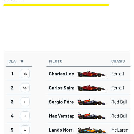
CLA
#
PILOTO
CHASIS
1
Charles Leclerc
Ferrari
16
2
Carlos Sainz Jr.
Ferrari
55
3
Sergio Pérez
Red Bull
11
4
Max Verstappen
Red Bull
1
5
Lando Norris
McLaren
4