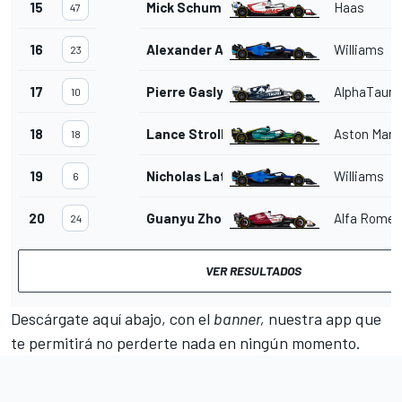
15
Mick Schumacher
Haas
47
16
Alexander Albon
Williams
23
17
Pierre Gasly
AlphaTauri
10
18
Lance Stroll
Aston Mart
18
19
Nicholas Latifi
Williams
6
20
Guanyu Zhou
Alfa Romeo
24
VER RESULTADOS
Descárgate aquí abajo, con el
banner,
nuestra app que
te permitirá no perderte nada en ningún momento.