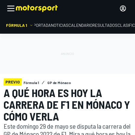
FÓRMULA 1
PORTADA
NOTICIAS
CALENDARIO
RESULTADOS
CLASIFI
PREVIO
Fórmula 1
GP de Mónaco
A QUÉ HORA ES HOY LA
CARRERA DE F1 EN MÓNACO Y
CÓMO VERLA
Este domingo 29 de mayo se disputa la carrera del
GP de Mónaco 2022 de F1. Mira a qué hora es hoy la