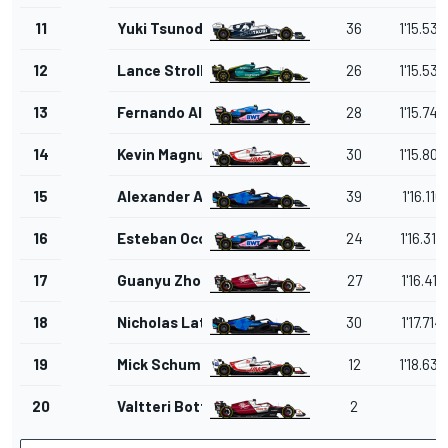
11
Yuki Tsunoda
36
1'15.536
12
Lance Stroll
26
1'15.539
13
Fernando Alonso
28
1'15.749
14
Kevin Magnussen
30
1'15.806
15
Alexander Albon
39
1'16.110
16
Esteban Ocon
24
1'16.315
17
Guanyu Zhou
27
1'16.417
18
Nicholas Latifi
30
1'17.714
19
Mick Schumacher
12
1'18.636
20
Valtteri Bottas
2