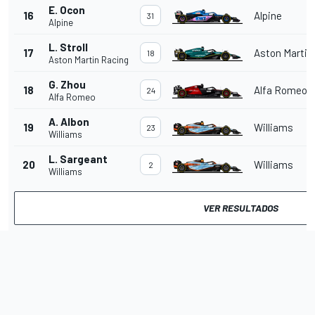
E. Ocon
16
Alpine
31
Alpine
L. Stroll
17
Aston Martin
18
Aston Martin Racing
G. Zhou
18
Alfa Romeo
24
Alfa Romeo
A. Albon
19
Williams
23
Williams
L. Sargeant
20
Williams
2
Williams
VER RESULTADOS