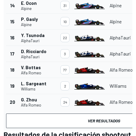
E. Ocon
14
Alpine
31
Alpine
P. Gasly
15
Alpine
10
Alpine
Y. Tsunoda
16
AlphaTauri
22
AlphaTauri
D. Ricciardo
17
AlphaTauri
3
AlphaTauri
V. Bottas
18
Alfa Romeo
77
Alfa Romeo
L. Sargeant
19
Williams
2
Williams
G. Zhou
20
Alfa Romeo
24
Alfa Romeo
VER RESULTADOS
Resultados de la clasificación shootout