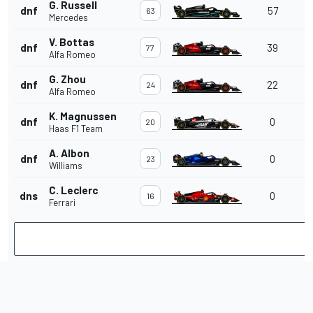
G. Russell
dnf
57
63
Mercedes
V. Bottas
dnf
39
77
Alfa Romeo
G. Zhou
dnf
22
24
Alfa Romeo
K. Magnussen
dnf
0
20
Haas F1 Team
A. Albon
dnf
0
23
Williams
C. Leclerc
dns
0
16
Ferrari