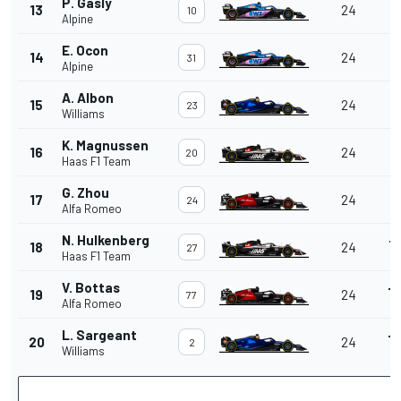
P. Gasly
+
13
24
10
Alpine
3
E. Ocon
+
14
24
31
Alpine
3
A. Albon
+
15
24
23
Williams
3
K. Magnussen
+
16
24
20
Haas F1 Team
G. Zhou
+
17
24
24
Alfa Romeo
3
N. Hulkenberg
+
18
24
27
Haas F1 Team
3
V. Bottas
+
19
24
77
Alfa Romeo
3
L. Sargeant
+
20
24
2
Williams