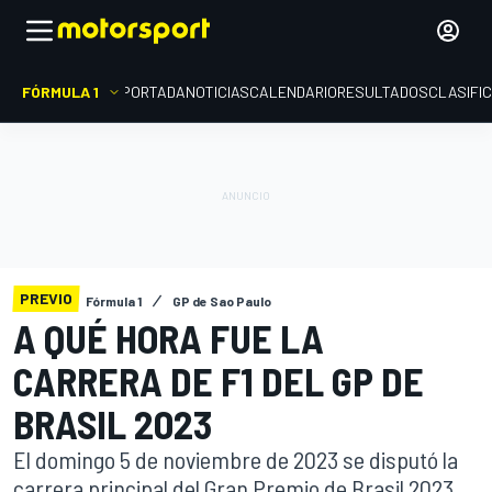
FÓRMULA 1
PORTADA
NOTICIAS
CALENDARIO
RESULTADOS
CLASIFI
PREVIO
Fórmula 1
GP de Sao Paulo
A QUÉ HORA FUE LA
CARRERA DE F1 DEL GP DE
BRASIL 2023
El domingo 5 de noviembre de 2023 se disputó la
carrera principal del Gran Premio de Brasil 2023