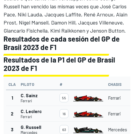
Russell
han vencido las mismas veces que
José Carlos
Pace
,
Niki Lauda
,
Jacques Laffite
,
René Arnoux
,
Alain
Prost
,
Nigel Mansell
,
Damon Hill
,
Jacques Villeneuve
,
Giancarlo Fisichella
,
Kimi Raikkonen
y
Jenson Button
.
Resultados de cada sesión del GP de
Brasil
2023 de F1
Resultados de la P1 del GP de Brasil
2023 de F1
CLA
PILOTO
#
CHASIS
C. Sainz
1
Ferrari
55
Ferrari
C. Leclerc
2
Ferrari
16
Ferrari
G. Russell
3
Mercedes
63
Mercedes