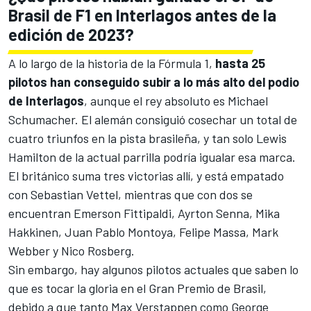
Brasil de F1 en Interlagos antes de la
edición de 2023?
A lo largo de la historia de la Fórmula 1,
hasta 25
pilotos han conseguido subir a lo más alto del podio
de Interlagos
, aunque el rey absoluto es
Michael
Schumacher
. El alemán consiguió cosechar un total de
cuatro triunfos en la pista brasileña, y tan solo
Lewis
Hamilton
de la actual parrilla podría igualar esa marca.
El británico suma tres victorias allí, y está empatado
con
Sebastian Vettel
, mientras que con dos se
encuentran
Emerson Fittipaldi
,
Ayrton Senna
,
Mika
Hakkinen
,
Juan Pablo Montoya
,
Felipe Massa
,
Mark
Webber
y
Nico Rosberg
.
Sin embargo, hay algunos pilotos actuales que saben lo
que es tocar la gloria en el Gran Premio de Brasil,
debido a que tanto
Max Verstappen
como
George