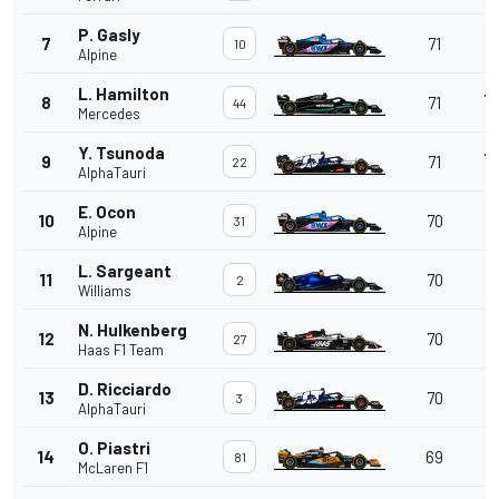
P. Gasly
+
7
71
10
Alpine
L. Hamilton
+
8
71
44
Mercedes
Y. Tsunoda
+
9
71
22
AlphaTauri
E. Ocon
10
70
31
Alpine
L. Sargeant
11
70
2
Williams
N. Hulkenberg
12
70
27
Haas F1 Team
D. Ricciardo
13
70
3
AlphaTauri
O. Piastri
14
69
81
McLaren F1