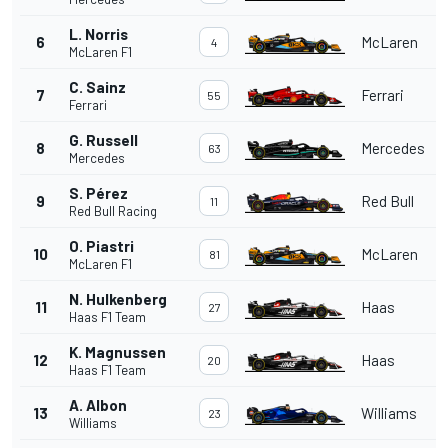
L. Norris
6
McLaren
4
McLaren F1
C. Sainz
7
Ferrari
55
Ferrari
G. Russell
8
Mercedes
63
Mercedes
S. Pérez
9
Red Bull
11
Red Bull Racing
O. Piastri
10
McLaren
81
McLaren F1
N. Hulkenberg
11
Haas
27
Haas F1 Team
K. Magnussen
12
Haas
20
Haas F1 Team
A. Albon
13
Williams
23
Williams