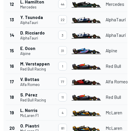
L. Hamilton
12
Mercedes
44
Mercedes
Y. Tsunoda
13
AlphaTauri
22
AlphaTauri
D. Ricciardo
14
AlphaTauri
3
AlphaTauri
E. Ocon
15
Alpine
31
Alpine
M. Verstappen
16
Red Bull
1
Red Bull Racing
V. Bottas
17
Alfa Romeo
77
Alfa Romeo
S. Pérez
18
Red Bull
11
Red Bull Racing
L. Norris
19
McLaren
4
McLaren F1
O. Piastri
20
McLaren
81