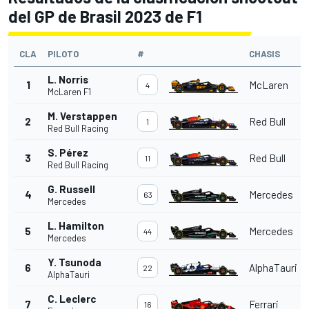
del GP de Brasil 2023 de F1
CLA
PILOTO
#
CHASIS
L. Norris
1
McLaren
4
McLaren F1
M. Verstappen
2
Red Bull
1
Red Bull Racing
S. Pérez
3
Red Bull
11
Red Bull Racing
G. Russell
4
Mercedes
63
Mercedes
L. Hamilton
5
Mercedes
44
Mercedes
Y. Tsunoda
6
AlphaTauri
22
AlphaTauri
C. Leclerc
7
Ferrari
16