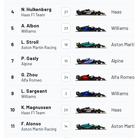
N. Hulkenberg
4
Haas
27
Haas F1 Team
A. Albon
5
Williams
23
Williams
L. Stroll
6
Aston Martin
18
Aston Martin Racing
P. Gasly
7
Alpine
10
Alpine
G. Zhou
8
Alfa Romeo
24
Alfa Romeo
L. Sargeant
9
Williams
2
Williams
K. Magnussen
10
Haas
20
Haas F1 Team
F. Alonso
11
Aston Martin
14
Aston Martin Racing