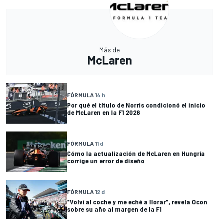
Más de
McLaren
FÓRMULA 1
4 h
Por qué el título de Norris condicionó el inicio
de McLaren en la F1 2026
FÓRMULA 1
1 d
Cómo la actualización de McLaren en Hungría
corrige un error de diseño
FÓRMULA 1
2 d
"Volví al coche y me eché a llorar", revela Ocon
sobre su año al margen de la F1