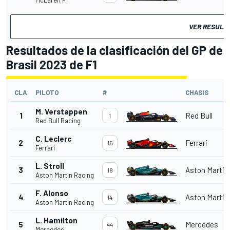
McLaren F1
VER RESULT
Resultados de la clasificación del GP de
Brasil 2023 de F1
CLA
PILOTO
#
CHASIS
M. Verstappen
1
Red Bull
1
Red Bull Racing
C. Leclerc
2
Ferrari
16
Ferrari
L. Stroll
3
Aston Martin
18
Aston Martin Racing
F. Alonso
4
Aston Martin
14
Aston Martin Racing
L. Hamilton
5
Mercedes
44
Mercedes