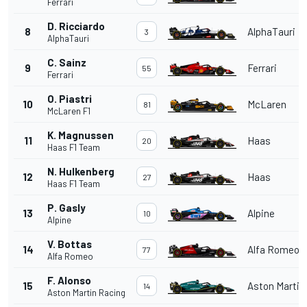
Ferrari
D. Ricciardo
8
AlphaTauri
3
AlphaTauri
C. Sainz
9
Ferrari
55
Ferrari
O. Piastri
10
McLaren
81
McLaren F1
K. Magnussen
11
Haas
20
Haas F1 Team
N. Hulkenberg
12
Haas
27
Haas F1 Team
P. Gasly
13
Alpine
10
Alpine
V. Bottas
14
Alfa Romeo
77
Alfa Romeo
F. Alonso
15
Aston Martin
14
Aston Martin Racing