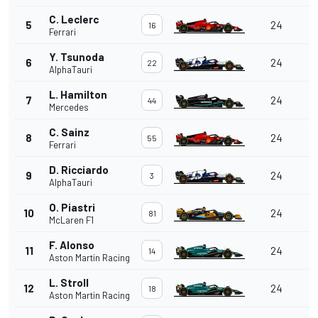
C. Leclerc
+
5
24
16
Ferrari
3
Y. Tsunoda
+
6
24
22
AlphaTauri
3
L. Hamilton
+
7
24
44
Mercedes
3
C. Sainz
+
8
24
55
Ferrari
3
D. Ricciardo
+
9
24
3
AlphaTauri
3
O. Piastri
+
10
24
81
McLaren F1
3
F. Alonso
+
11
24
14
Aston Martin Racing
3
L. Stroll
+
12
24
18
Aston Martin Racing
3