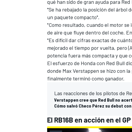
qué han sido de gran ayuda para Red 
"Se ha rebajado la posición del árbol d
un paquete compacto".
"Como resultado, cuando el motor se in
de aire que fluye dentro del coche. En
"Es difícil dar cifras exactas de cuá
mejorado el tiempo por vuelta, pero (
potencia fuera más compacta y que co
El esfuerzo de Honda con Red Bull dio 
donde
Max Verstappen
se hizo con la 
MÁS CATEGORÍAS
finalmente terminó como ganador.
Las reacciones de los pilotos de Re
Verstappen cree que Red Bull no acert
Cómo salvó Checo Pérez su debut con R
El RB16B en acción en el GP