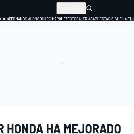
TODOS
ADOS
FERNANDO ALONSO
MARC MÁRQUEZ
FOTOGALERÍAS
APUESTAS
¡SIGUE LA F1,
P
R HONDA HA MEJORADO