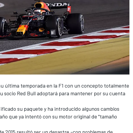
su última temporada en la
F1
con un concepto totalmente
su socio
Red Bull
adoptará para mantener por su cuenta
ficado su paquete y ha introducido algunos cambios
maño que ya intentó con su motor original de "tamaño
e 2015 resultó ser un desastre -con problemas de