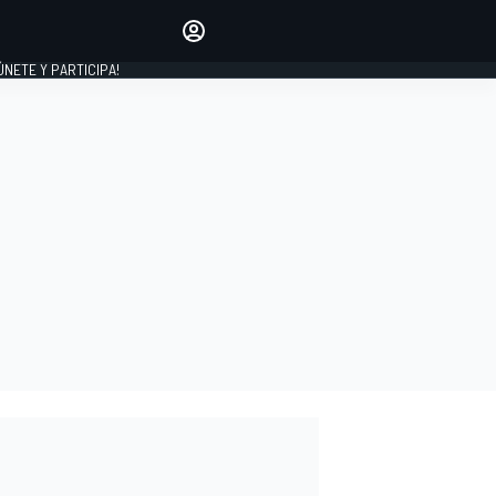
Haz que tu voz se escuche
comentando los artículos
 ÚNETE Y PARTICIPA!
INICIAR SESIÓN
EDICIÓN
ESPAÑA