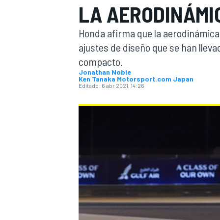
LA AERODINÁMI
INDYCAR
WRC
Honda afirma que la aerodinámica 
ajustes de diseño que se han lle
compacto.
Jonathan Noble
Ken Tanaka Motorsport.com Japan
Editado:
6 abr 2021, 14:26
WEC
FÓRMULA E