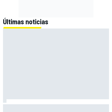
Últimas noticias
Bagnaia: "Es difícil de aceptar; uno de los peores fines de
semana del año"