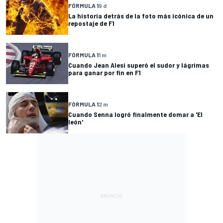
FÓRMULA 1
9 d
La historia detrás de la foto más icónica de un
repostaje de F1
FÓRMULA 1
1 m
Cuando Jean Alesi superó el sudor y lágrimas
para ganar por fin en F1
FÓRMULA 1
2 m
Cuando Senna logró finalmente domar a 'El
león'