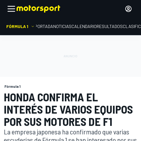
FÓRMULA 1
PORTADA
NOTICIAS
CALENDARIO
RESULTADOS
CLASIFI
Fórmula 1
HONDA CONFIRMA EL
INTERÉS DE VARIOS EQUIPOS
POR SUS MOTORES DE F1
La empresa japonesa ha confirmado que varias
escuderías de Fórmula 1 se han interesado por sus