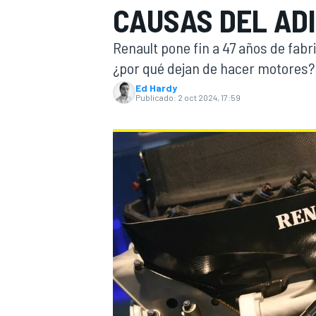
CAUSAS DEL ADI
INDYCAR
WRC
Renault pone fin a 47 años de fabr
¿por qué dejan de hacer motores? ¿
Ed Hardy
Publicado:
2 oct 2024, 17:59
WEC
FÓRMULA E