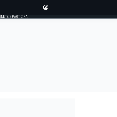
Haz que tu voz se escuche
comentando los artículos
 ÚNETE Y PARTICIPA!
INICIAR SESIÓN
EDICIÓN
ESPAÑA