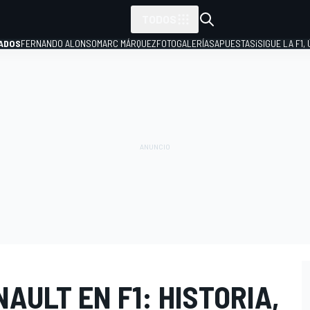
TODOS
ADOS
FERNANDO ALONSO
MARC MÁRQUEZ
FOTOGALERÍAS
APUESTAS
¡SIGUE LA F1,
P
AULT EN F1: HISTORIA,