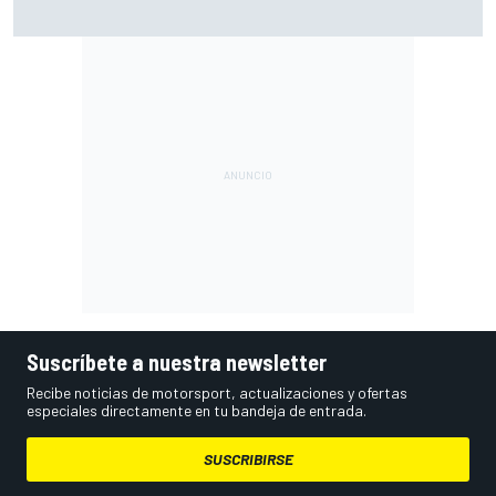
El gran dilema de Ferrari según un experto: ¿libertad a sus
pilotos o pensar ya en el Mundial?
Suscríbete a nuestra newsletter
Recibe noticias de motorsport, actualizaciones y ofertas
especiales directamente en tu bandeja de entrada.
SUSCRIBIRSE