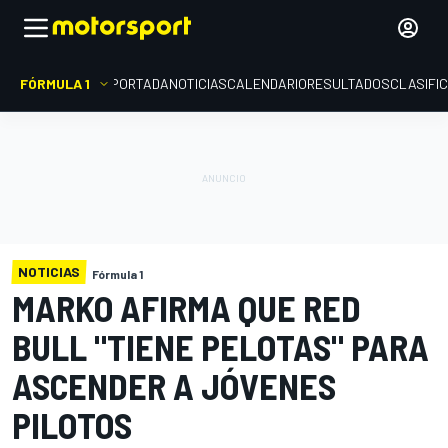
FÓRMULA 1
PORTADA
NOTICIAS
CALENDARIO
RESULTADOS
CLASIFI
NOTICIAS
Fórmula 1
MARKO AFIRMA QUE RED
BULL "TIENE PELOTAS" PARA
ASCENDER A JÓVENES
PILOTOS