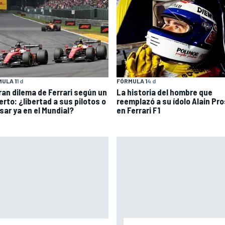
ULA 1
1 d
FÓRMULA 1
4 d
gran dilema de Ferrari según un
La historia del hombre que
erto: ¿libertad a sus pilotos o
reemplazó a su ídolo Alain Pro
sar ya en el Mundial?
en Ferrari F1