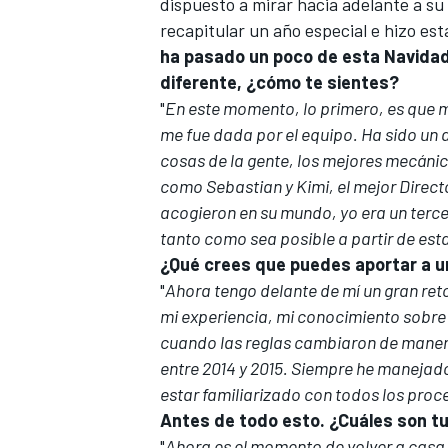
dispuesto a mirar hacia adelante a su
recapitular un año especial e hizo est
ha pasado un poco de esta Navidad 
diferente, ¿cómo te sientes?
"
En este momento, lo primero, es que m
me fue dada por el equipo. Ha sido un
cosas de la gente, los mejores mecáni
como Sebastian y Kimi, el mejor Direct
acogieron en su mundo, yo era un terce
tanto como sea posible a partir de est
¿Qué crees que puedes aportar a u
"
Ahora tengo delante de mí un gran ret
mi experiencia, mi conocimiento sobre e
cuando las reglas cambiaron de mane
entre 2014 y 2015. Siempre he manejado
estar familiarizado con todos los pro
Antes de todo esto. ¿Cuáles son tu
"
Ahora es el momento de volver a casa,