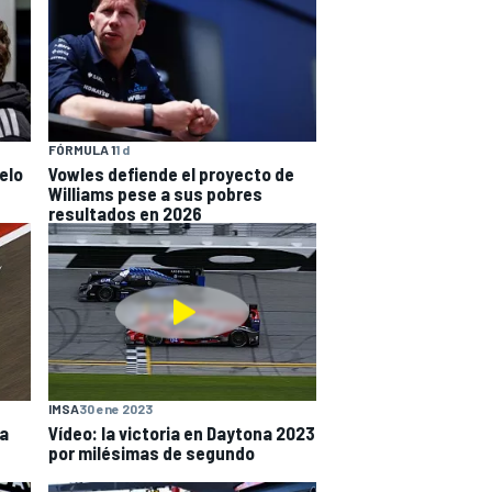
FÓRMULA 1
1 d
uelo
Vowles defiende el proyecto de
Williams pese a sus pobres
resultados en 2026
IMSA
30 ene 2023
la
Vídeo: la victoria en Daytona 2023
por milésimas de segundo