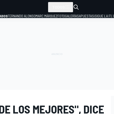
TODOS
ADOS
FERNANDO ALONSO
MARC MÁRQUEZ
FOTOGALERÍAS
APUESTAS
¡SIGUE LA F1,
P
DE LOS MEJORES", DICE