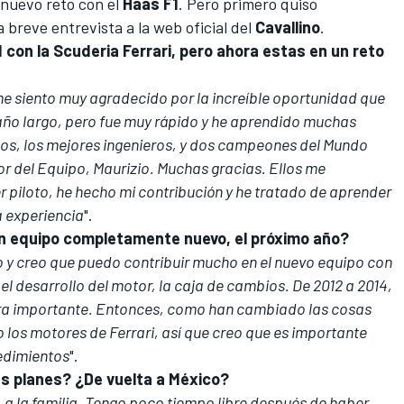
 nuevo reto con el
Haas F1
. Pero primero quiso
a breve entrevista a la web oficial del
Cavallino
.
con la Scuderia Ferrari, pero ahora estas en un reto
e siento muy agradecido por la increíble oportunidad que
 año largo, pero fue muy rápido y he aprendido muchas
cos, los mejores ingenieros, y dos campeones del Mundo
or del Equipo, Maurizio. Muchas gracias. Ellos me
r piloto, he hecho mi contribución y he tratado de aprender
a experiencia
".
n equipo completamente nuevo, el próximo año?
o y creo que puedo contribuir mucho en el nuevo equipo con
l desarrollo del motor, la caja de cambios. De 2012 a 2014,
ra importante. Entonces, como han cambiado las cosas
 los motores de Ferrari, así que creo que es importante
cedimientos
".
s planes? ¿De vuelta a México?
 a la familia. Tengo poco tiempo libre después de haber