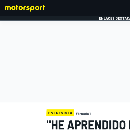
ENLACES DESTAC
FÓRMULA 1
MOTOG
ENTREVISTA
Fórmula 1
"HE APRENDIDO 