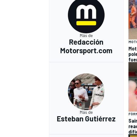
Más de
Redacción
MOT
Mot
Motorsport.com
pol
fue
Más de
FÓRM
Esteban Gutiérrez
Sain
rea
difí