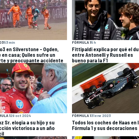
O3
53 min
FÓRMULA 1
5 h
o3 en Silverstone – Ogden,
Fittipaldi explica por qué el d
e en casa; Quiles sufre un
entre Antonelli y Russell es
rte y preocupante accidente
bueno para la F1
ULA 1
29 oct 2024
FÓRMULA 1
31 ene 2023
z Sr. elogia a su hijo y su
Todos los coches de Haas en 
cción victoriosa a un año
Fórmula 1 y sus decoraciones
cil