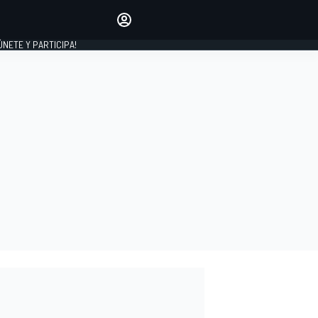
Haz que tu voz se escuche
comentando los artículos
 ÚNETE Y PARTICIPA!
INICIAR SESIÓN
EDICIÓN
ESPAÑA