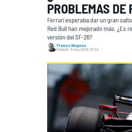
PROBLEMAS DE F
INDYCAR
WRC
Ferrari esperaba dar un gran salt
Red Bull han mejorado más. ¿Es r
versión del SF-26?
Franco Nugnes
Editado:
9 may 2026, 10:52
WEC
FÓRMULA E