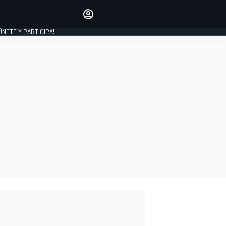
Haz que tu voz se escuche
comentando los artículos
 ÚNETE Y PARTICIPA!
INICIAR SESIÓN
EDICIÓN
ESPAÑA