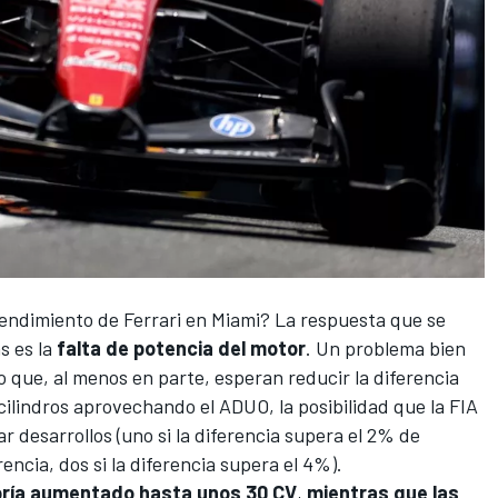
 rendimiento de
Ferrari
en
Miami
? La respuesta que se
s es la
falta de potencia del motor
. Un problema bien
o que, al menos en parte, esperan reducir la diferencia
cilindros aprovechando el
ADUO
, la posibilidad que la FIA
r desarrollos (uno si la diferencia supera el 2% de
encia, dos si la diferencia supera el 4%).
abría aumentado hasta unos 30 CV
,
mientras que las