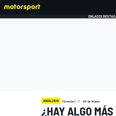
ENLACES DESTAC
FÓRMULA 1
MOTOG
ANÁLISIS
Fórmula 1
GP de Miami
¿HAY ALGO MÁS