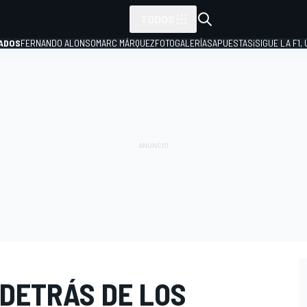
TODOS
ADOS
FERNANDO ALONSO
MARC MÁRQUEZ
FOTOGALERÍAS
APUESTAS
¡SIGUE LA F1,
P
 DETRÁS DE LOS