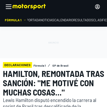
FÓRMULA 1
PORTADA
NOTICIAS
CALENDARIO
RESULTADOS
CLASIFI
DECLARACIONES
Fórmula 1
GP de Brasil
HAMILTON, REMONTADA TRAS
SANCIÓN: "ME MOTIVÉ CON
MUCHAS COSAS..."
Lewis Hamilton disputó encendido la carrera al
sprint de Brasil tras descalificarle de la