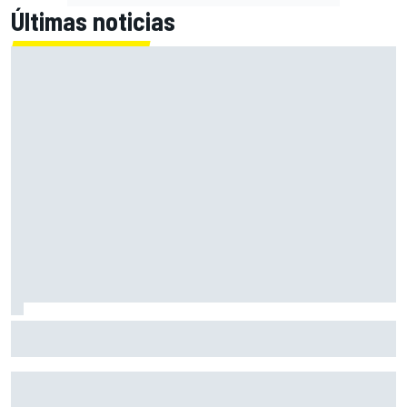
Últimas noticias
Bagnaia: "Este año no sé todo sobre mi moto, entro en
pista y simplemente piloto lo que tengo"