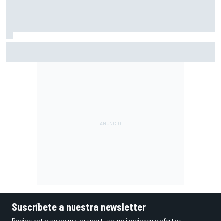
Márquez: "El año pasado marcaba la diferencia en puntos
en los que ahora voy algo peor"
Suscríbete a nuestra newsletter
Recibe noticias de motorsport, actualizaciones y ofertas