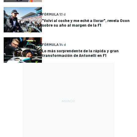
FÓRMULA 1
3 d
"Volví al coche y me eché a llorar", revela Ocon
sobre su año al margen de la F1
FÓRMULA 1
4 d
Lo más sorprendente de la rápida y gran
transformación de Antonelli en F1