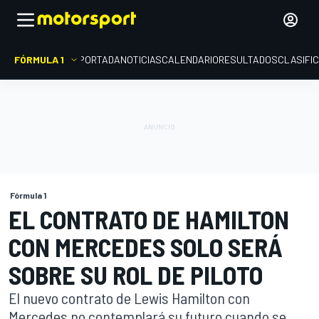
FÓRMULA 1
PORTADA
NOTICIAS
CALENDARIO
RESULTADOS
CLASIFI
Fórmula 1
EL CONTRATO DE HAMILTON
CON MERCEDES SOLO SERÁ
SOBRE SU ROL DE PILOTO
El nuevo contrato de Lewis Hamilton con
Mercedes no contemplará su futuro cuando se