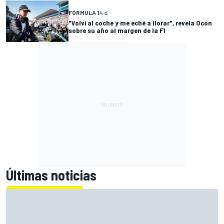
FÓRMULA 1
4 d
"Volví al coche y me eché a llorar", revela Ocon
sobre su año al margen de la F1
Últimas noticias