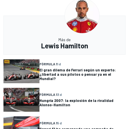
Más de
Lewis Hamilton
FÓRMULA 1
1 d
El gran dilema de Ferrari según un experto:
¿libertad a sus pilotos o pensar ya en el
Mundial?
FÓRMULA 1
3 d
Hungría 2007: la explosión de la rivalidad
Alonso-Hamilton
FÓRMULA 1
5 d
Ferrari F1 ha comenzado una campaña de