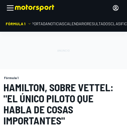
FÓRMULA 1
PORTADA
NOTICIAS
CALENDARIO
RESULTADOS
CLASIFI
Fórmula 1
HAMILTON, SOBRE VETTEL:
"EL ÚNICO PILOTO QUE
HABLA DE COSAS
IMPORTANTES"