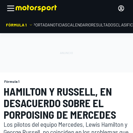
FÓRMULA 1
PORTADA
NOTICIAS
CALENDARIO
RESULTADOS
CLASIFI
Fórmula 1
HAMILTON Y RUSSELL, EN
DESACUERDO SOBRE EL
PORPOISING DE MERCEDES
Los pilotos del equipo Mercedes, Lewis Hamilton y
George Russell, no coinciden en los problemas que