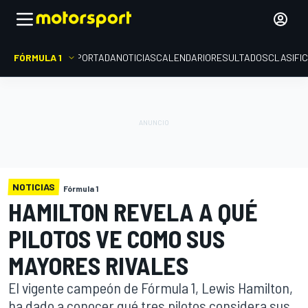
FÓRMULA 1
PORTADA
NOTICIAS
CALENDARIO
RESULTADOS
CLASIFI
NOTICIAS
Fórmula 1
HAMILTON REVELA A QUÉ
PILOTOS VE COMO SUS
MAYORES RIVALES
El vigente campeón de Fórmula 1, Lewis Hamilton,
ha dado a conocer qué tres pilotos considera sus