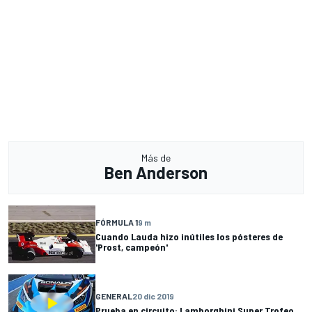
Más de
Ben Anderson
FÓRMULA 1
9 m
Cuando Lauda hizo inútiles los pósteres de
'Prost, campeón'
GENERAL
20 dic 2019
Prueba en circuito: Lamborghini Super Trofeo