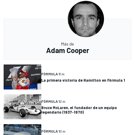
Más de
Adam Cooper
FÓRMULA 1
1 m
La primera victoria de Hamilton en Fórmula 1
FÓRMULA 1
2 m
Bruce McLaren, el fundador de un equipo
legendario (1937-1970)
FÓRMULA 1
2 m