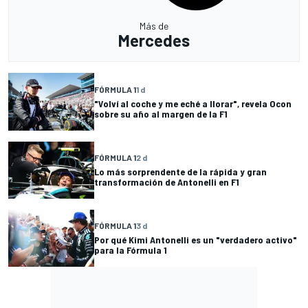
Más de
Mercedes
FÓRMULA 1
1 d
"Volví al coche y me eché a llorar", revela Ocon
sobre su año al margen de la F1
FÓRMULA 1
2 d
Lo más sorprendente de la rápida y gran
transformación de Antonelli en F1
FÓRMULA 1
3 d
Por qué Kimi Antonelli es un "verdadero activo"
para la Fórmula 1