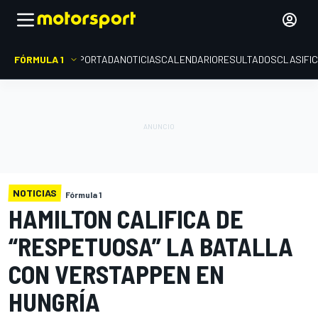
FÓRMULA 1
PORTADA
NOTICIAS
CALENDARIO
RESULTADOS
CLASIFI
NOTICIAS
Fórmula 1
HAMILTON CALIFICA DE
“RESPETUOSA” LA BATALLA
CON VERSTAPPEN EN
HUNGRÍA