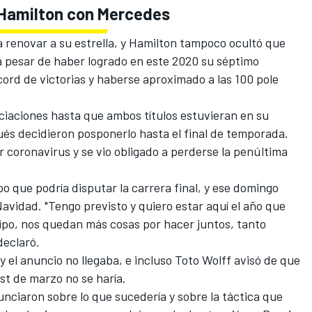
 Hamilton con Mercedes
 renovar a su estrella, y Hamilton tampoco ocultó que
a pesar de
haber logrado en este 2020 su séptimo
écord de victorias y haberse aproximado a las 100 pole
ociaciones hasta que ambos títulos estuvieran en su
ués decidieron posponerlo hasta el final de temporada.
r coronavirus y se vio obligado a perderse la penúltima
o que podría disputar la carrera final
, y ese domingo
Navidad
. "Tengo previsto y quiero estar aquí el año que
ipo, nos quedan más cosas por hacer juntos, tanto
declaró.
 el anuncio no llegaba, e incluso
Toto Wolff avisó de que
est de marzo no se haría
.
iaron sobre lo que sucedería y sobre la táctica que