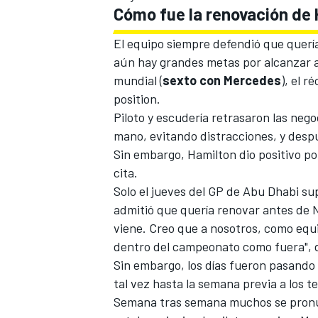
Cómo fue la renovación de
El equipo siempre defendió que quería
aún hay grandes metas por alcanzar 
mundial
(
sexto con Mercedes
), el r
position.
Piloto y escudería retrasaron las neg
mano, evitando distracciones, y desp
Sin embargo,
Hamilton dio positivo po
cita
.
MÁS CATEGORÍAS
Solo el
jueves del GP de Abu Dhabi sup
admitió que quería renovar
antes de 
viene. Creo que a nosotros, como equ
dentro del campeonato como fuera", 
Sin embargo, los días fueron pasando y
tal vez hasta la semana previa a los t
Semana tras semana muchos se pronunc