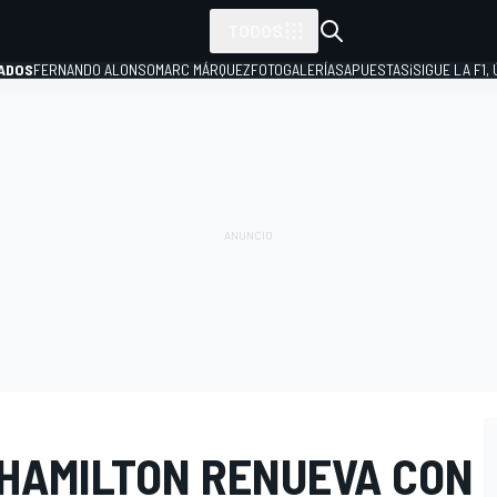
TODOS
ADOS
FERNANDO ALONSO
MARC MÁRQUEZ
FOTOGALERÍAS
APUESTAS
¡SIGUE LA F1,
P
 HAMILTON RENUEVA CON