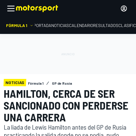
FÓRMULA 1
PORTADA
NOTICIAS
CALENDARIO
RESULTADOS
CLASIFI
NOTICIAS
Fórmula 1
GP de Rusia
HAMILTON, CERCA DE SER
SANCIONADO CON PERDERSE
UNA CARRERA
La liada de Lewis Hamilton antes del GP de Rusia
practicando la salida donde no se podía, pudo