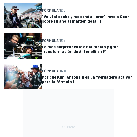
FÓRMULA 1
2 d
"Volví al coche y me eché a llorar", revela Ocon
sobre su año al margen de la F1
FÓRMULA 1
3 d
Lo más sorprendente de la rápida y gran
transformación de Antonelli en F1
FÓRMULA 1
4 d
Por qué Kimi Antonelli es un "verdadero activo"
para la Fórmula 1