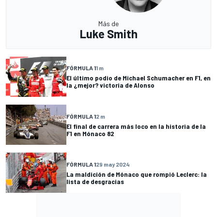
Más de
Luke Smith
FÓRMULA 1
1 m
El último podio de Michael Schumacher en F1, en
la ¿mejor? victoria de Alonso
FÓRMULA 1
2 m
El final de carrera más loco en la historia de la
F1 en Mónaco 82
FÓRMULA 1
29 may 2024
La maldición de Mónaco que rompió Leclerc: la
lista de desgracias