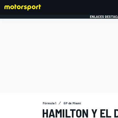
ENLACES DESTAC
FÓRMULA 1
MOTOG
Fórmula 1
GP de Miami
HAMILTON Y EL 