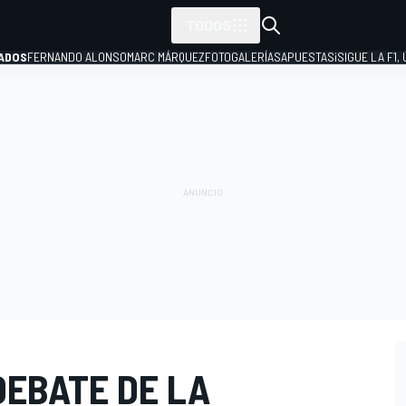
TODOS
ADOS
FERNANDO ALONSO
MARC MÁRQUEZ
FOTOGALERÍAS
APUESTAS
¡SIGUE LA F1,
P
DEBATE DE LA