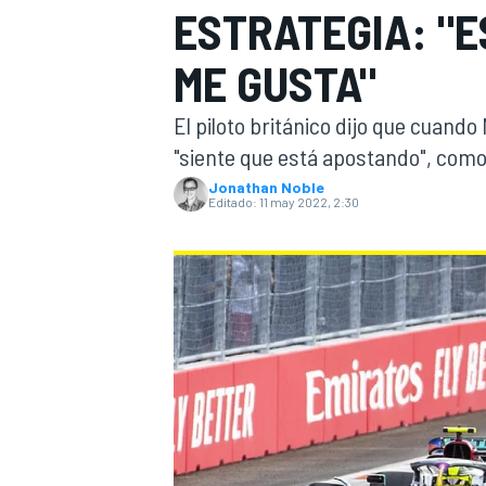
ESTRATEGIA: "E
INDYCAR
WRC
ME GUSTA"
El piloto británico dijo que cuando
"siente que está apostando", como 
Jonathan Noble
Editado:
11 may 2022, 2:30
WEC
FÓRMULA E