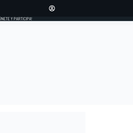
Haz que tu voz se escuche
comentando los artículos
 ÚNETE Y PARTICIPA!
INICIAR SESIÓN
EDICIÓN
ESPAÑA