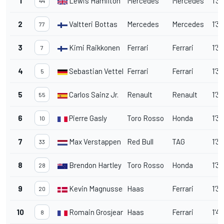
1
Lewis Hamilton
Mercedes
Mercedes
1'3
44
2
Valtteri Bottas
Mercedes
Mercedes
1'35
77
3
Kimi Raikkonen
Ferrari
Ferrari
1'36
7
4
Sebastian Vettel
Ferrari
Ferrari
1'36
5
5
Carlos Sainz Jr.
Renault
Renault
1'3
55
6
Pierre Gasly
Toro Rosso
Honda
1'37
10
7
Max Verstappen
Red Bull
TAG
1'3
33
8
Brendon Hartley
Toro Rosso
Honda
1'38
28
9
Kevin Magnussen
Haas
Ferrari
1'3
20
10
Romain Grosjean
Haas
Ferrari
1'4
8