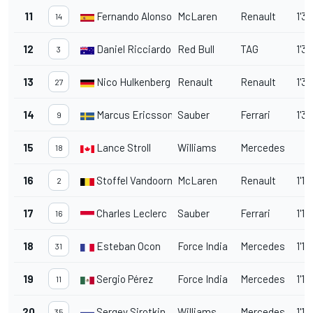
11
Fernando Alonso
McLaren
Renault
1'35
14
12
Daniel Ricciardo
Red Bull
TAG
1'3
3
13
Nico Hulkenberg
Renault
Renault
1'3
27
14
Marcus Ericsson
Sauber
Ferrari
1'37
9
15
Lance Stroll
Williams
Mercedes
18
16
Stoffel Vandoorne
McLaren
Renault
1'18
2
17
Charles Leclerc
Sauber
Ferrari
1'18
16
18
Esteban Ocon
Force India
Mercedes
1'19
31
19
Sergio Pérez
Force India
Mercedes
1'19
11
20
Sergey Sirotkin
Williams
Mercedes
1'19
35