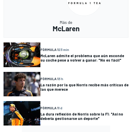
Más de
McLaren
FÓRMULA 1
23 min
McLaren admite el problema que aún esconde
su coche pese a volver a ganar: "No es fácil"
FÓRMULA 1
3 h
La razón por la que Norris recibe más críticas de
las que merece
FÓRMULA 1
1 d
La dura reflexión de Norris sobre la F1: "Así no
debería gestionarse un deporte"