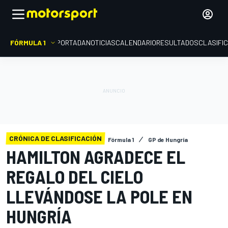
FÓRMULA 1
PORTADA
NOTICIAS
CALENDARIO
RESULTADOS
CLASIFI
CRÓNICA DE CLASIFICACIÓN
Fórmula 1
GP de Hungría
HAMILTON AGRADECE EL
REGALO DEL CIELO
LLEVÁNDOSE LA POLE EN
HUNGRÍA