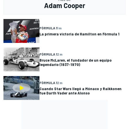
Adam Cooper
FÓRMULA 1
1 m
La primera victoria de Hamilton en Fórmula 1
FÓRMULA 1
2 m
Bruce McLaren, el fundador de un equipo
legendario (1937-1970)
FÓRMULA 1
2 m
Cuando Star Wars llegó a Mónaco y Raikkonen
fue Darth Vader ante Alonso