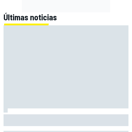
Últimas noticias
A qué hora es la carrera sprint y la clasificación de MotoGP
en Silverstone