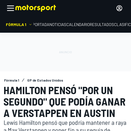
FÓRMULA 1
PORTADA
NOTICIAS
CALENDARIO
RESULTADOS
CLASIFI
Fórmula 1
GP de Estados Unidos
HAMILTON PENSÓ "POR UN
SEGUNDO" QUE PODÍA GANAR
A VERSTAPPEN EN AUSTIN
Lewis Hamilton pensó que podría mantener a raya
a Max Verstappen y poner fin a su sequía de