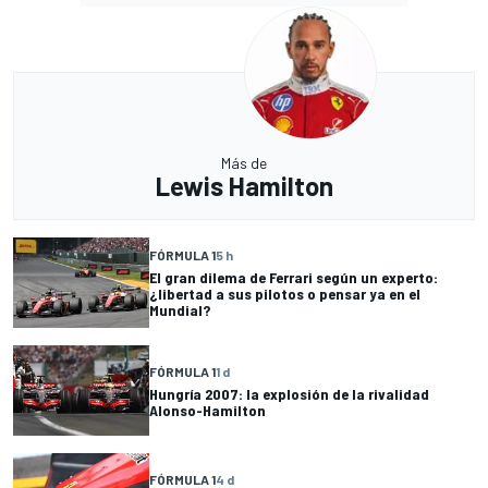
Más de
Lewis Hamilton
FÓRMULA 1
5 h
El gran dilema de Ferrari según un experto:
¿libertad a sus pilotos o pensar ya en el
Mundial?
FÓRMULA 1
1 d
Hungría 2007: la explosión de la rivalidad
Alonso-Hamilton
FÓRMULA 1
4 d