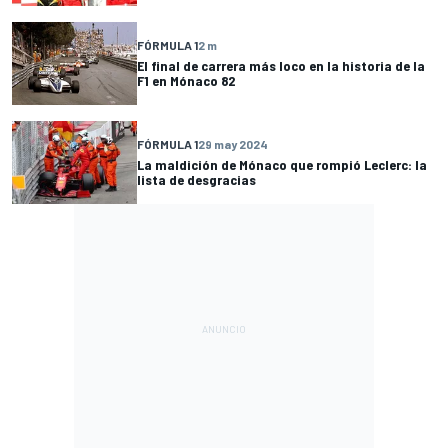
FÓRMULA 1
2 m
El final de carrera más loco en la historia de la
F1 en Mónaco 82
FÓRMULA 1
29 may 2024
La maldición de Mónaco que rompió Leclerc: la
lista de desgracias