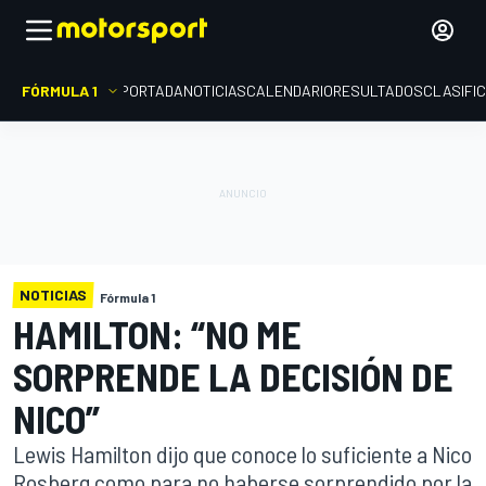
FÓRMULA 1
PORTADA
NOTICIAS
CALENDARIO
RESULTADOS
CLASIFI
NOTICIAS
Fórmula 1
HAMILTON: “NO ME
SORPRENDE LA DECISIÓN DE
NICO”
Lewis Hamilton dijo que conoce lo suficiente a Nico
Rosberg como para no haberse sorprendido por la