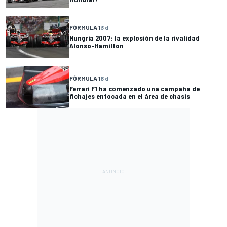
FÓRMULA 1
3 d
Hungría 2007: la explosión de la rivalidad
Alonso-Hamilton
FÓRMULA 1
6 d
Ferrari F1 ha comenzado una campaña de
fichajes enfocada en el área de chasis