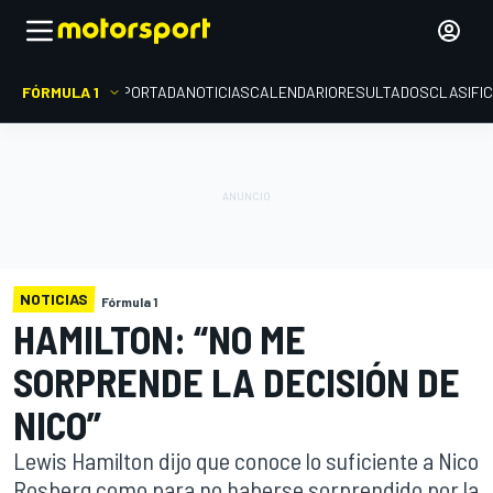
FÓRMULA 1
PORTADA
NOTICIAS
CALENDARIO
RESULTADOS
CLASIFI
NOTICIAS
Fórmula 1
HAMILTON: “NO ME
SORPRENDE LA DECISIÓN DE
NICO”
Lewis Hamilton dijo que conoce lo suficiente a Nico
Rosberg como para no haberse sorprendido por la