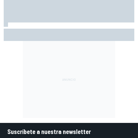
Por qué los progresos "no satisfacen" a Red Bull hasta
darle a Verstappen un coche ganador
Suscríbete a nuestra newsletter