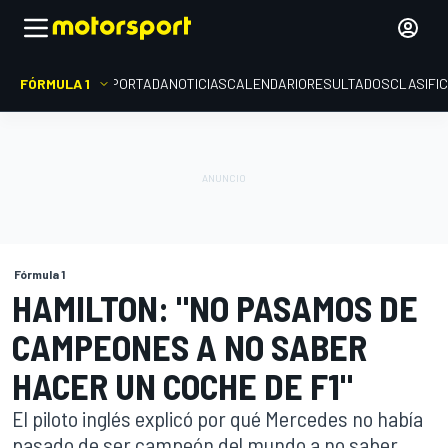
FÓRMULA 1
PORTADA
NOTICIAS
CALENDARIO
RESULTADOS
CLASIFI
Fórmula 1
HAMILTON: "NO PASAMOS DE
CAMPEONES A NO SABER
HACER UN COCHE DE F1"
El piloto inglés explicó por qué Mercedes no había
pasado de ser campeón del mundo a no saber