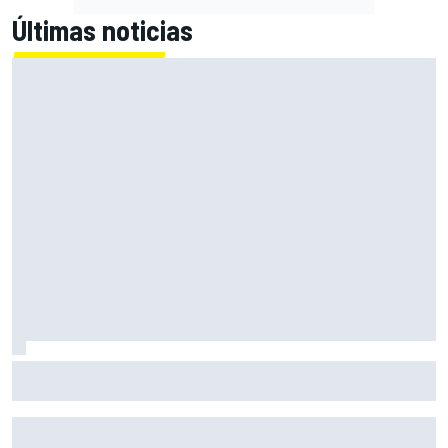
Últimas noticias
Alex Márquez: "Si estamos en medio de los que se jueguen
el título, a veces vamos a favorecer a uno y a putear a
otro"