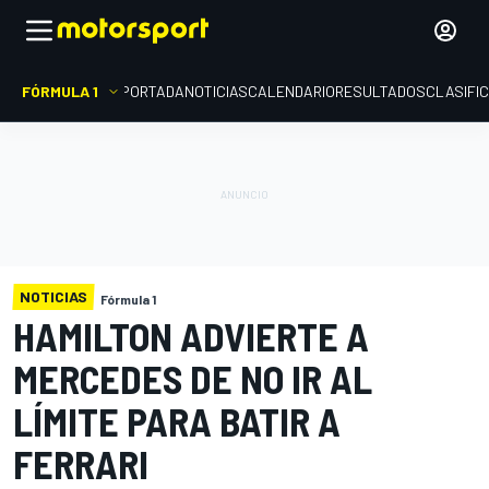
FÓRMULA 1
PORTADA
NOTICIAS
CALENDARIO
RESULTADOS
CLASIFI
NOTICIAS
Fórmula 1
HAMILTON ADVIERTE A
MERCEDES DE NO IR AL
LÍMITE PARA BATIR A
FERRARI