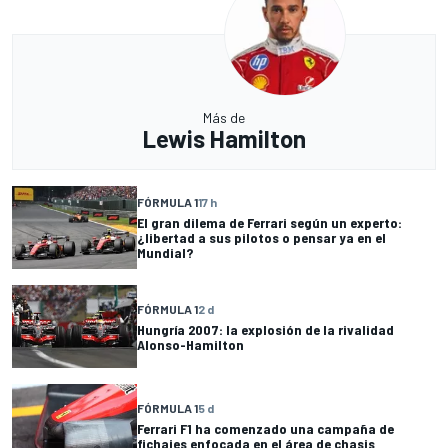
Más de
Lewis Hamilton
FÓRMULA 1
17 h
El gran dilema de Ferrari según un experto:
¿libertad a sus pilotos o pensar ya en el
Mundial?
FÓRMULA 1
2 d
Hungría 2007: la explosión de la rivalidad
Alonso-Hamilton
FÓRMULA 1
5 d
Ferrari F1 ha comenzado una campaña de
fichajes enfocada en el área de chasis