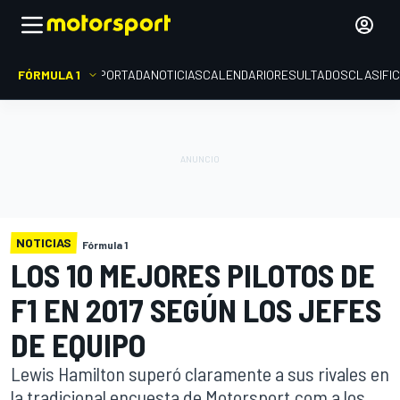
FÓRMULA 1
PORTADA
NOTICIAS
CALENDARIO
RESULTADOS
CLASIFI
NOTICIAS
Fórmula 1
LOS 10 MEJORES PILOTOS DE
F1 EN 2017 SEGÚN LOS JEFES
DE EQUIPO
Lewis Hamilton superó claramente a sus rivales en
la tradicional encuesta de Motorsport.com a los