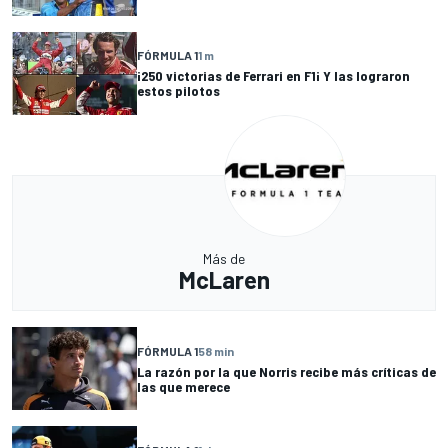
FÓRMULA 1
1 m
¡250 victorias de Ferrari en F1¡ Y las lograron
estos pilotos
Más de
McLaren
FÓRMULA 1
58 min
La razón por la que Norris recibe más críticas de
las que merece