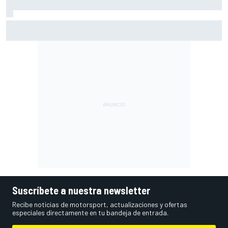
A qué hora es hoy la carrera de MotoGP en Silverstone
(Gran Bretaña) y cómo verla
Suscríbete a nuestra newsletter
Recibe noticias de motorsport, actualizaciones y ofertas
especiales directamente en tu bandeja de entrada.