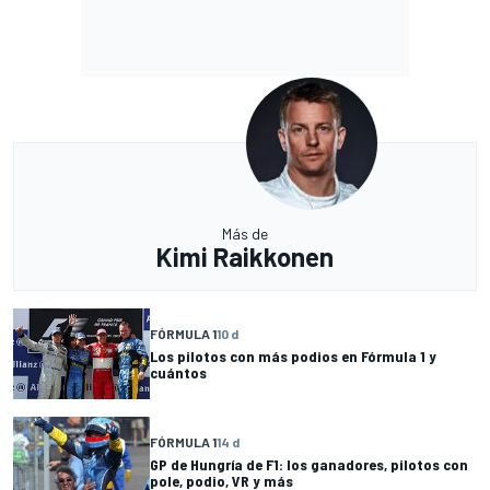
Más de
Kimi Raikkonen
FÓRMULA 1
10 d
Los pilotos con más podios en Fórmula 1 y
cuántos
FÓRMULA 1
14 d
GP de Hungría de F1: los ganadores, pilotos con
pole, podio, VR y más