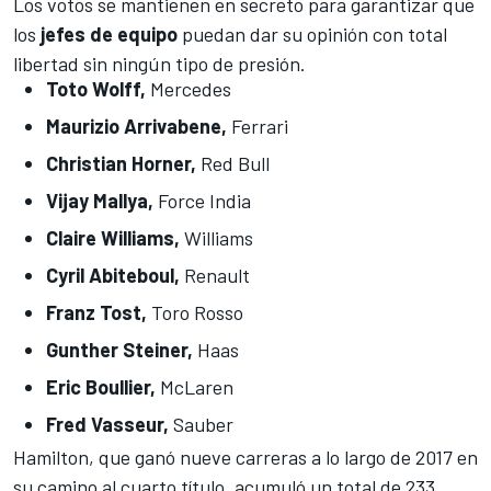
Los votos se mantienen en secreto para garantizar que
los
jefes de equipo
puedan dar su opinión con total
libertad sin ningún tipo de presión.
Toto Wolff,
Mercedes
Maurizio Arrivabene,
Ferrari
Christian Horner,
Red Bull
Vijay Mallya,
Force India
Claire Williams,
Williams
Cyril Abiteboul,
Renault
Franz Tost,
Toro Rosso
Gunther Steiner,
Haas
Eric Boullier,
McLaren
Fred Vasseur,
Sauber
Hamilton, que ganó nueve carreras a lo largo de 2017 en
su camino al
cuarto título
, acumuló un total de 233