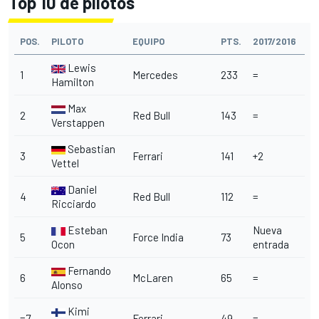
Top 10 de pilotos
POS.
PILOTO
EQUIPO
PTS.
2017/2016
Lewis
1
Mercedes
233
=
Hamilton
Max
2
Red Bull
143
=
Verstappen
Sebastian
3
Ferrari
141
+2
Vettel
Daniel
4
Red Bull
112
=
Ricciardo
Esteban
Nueva
5
Force India
73
Ocon
entrada
Fernando
6
McLaren
65
=
Alonso
Kimi
=7
Ferrari
49
=