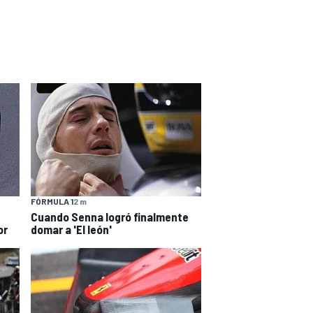
FÓRMULA 1
2 m
Cuando Senna logró finalmente
or
domar a 'El león'