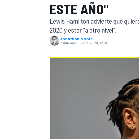
ESTE AÑO"
INDYCAR
WRC
Lewis Hamilton advierte que quie
2020 y estar "a otro nivel".
Jonathan Noble
Publicado:
19 ene 2020, 12:38
WEC
FÓRMULA E