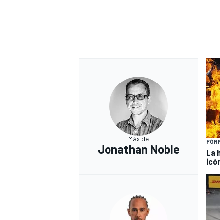
Más de
FÓRM
Jonathan Noble
La 
icó