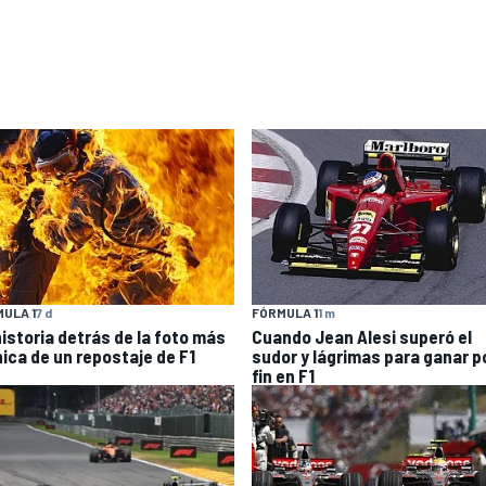
ULA 1
7 d
FÓRMULA 1
1 m
historia detrás de la foto más
Cuando Jean Alesi superó el
nica de un repostaje de F1
sudor y lágrimas para ganar p
fin en F1