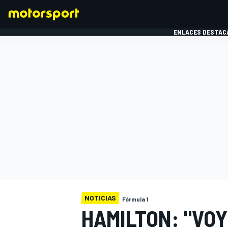
ENLACES DESTAC
FÓRMULA 1
MOTOG
NOTICIAS
Fórmula 1
HAMILTON: "VOY