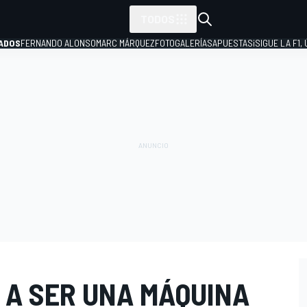
TODOS
ADOS
FERNANDO ALONSO
MARC MÁRQUEZ
FOTOGALERÍAS
APUESTAS
¡SIGUE LA F1,
P
 A SER UNA MÁQUINA