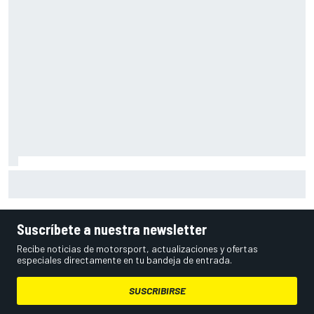
Ogura: "No estaba seguro de poder acabar la carrera por la
degradación"
Suscríbete a nuestra newsletter
Recibe noticias de motorsport, actualizaciones y ofertas
especiales directamente en tu bandeja de entrada.
SUSCRIBIRSE