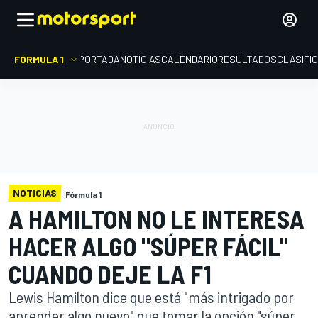
FÓRMULA 1
PORTADA
NOTICIAS
CALENDARIO
RESULTADOS
CLASIFI
NOTICIAS
Fórmula 1
A HAMILTON NO LE INTERESA
HACER ALGO "SÚPER FÁCIL"
CUANDO DEJE LA F1
Lewis Hamilton dice que está "más intrigado por
aprender algo nuevo" que tomar la opción "súper