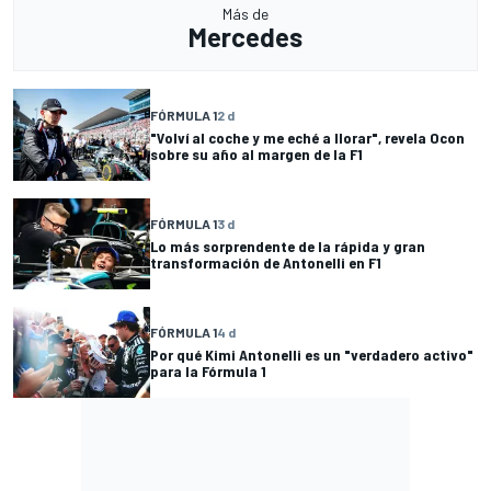
Más de
Mercedes
FÓRMULA 1
2 d
"Volví al coche y me eché a llorar", revela Ocon
sobre su año al margen de la F1
FÓRMULA 1
3 d
Lo más sorprendente de la rápida y gran
transformación de Antonelli en F1
FÓRMULA 1
4 d
Por qué Kimi Antonelli es un "verdadero activo"
para la Fórmula 1