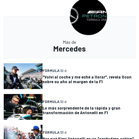
Más de
Mercedes
FÓRMULA 1
2 d
"Volví al coche y me eché a llorar", revela Ocon
sobre su año al margen de la F1
FÓRMULA 1
2 d
Lo más sorprendente de la rápida y gran
transformación de Antonelli en F1
FÓRMULA 1
3 d
Por qué Kimi Antonelli es un "verdadero activo"