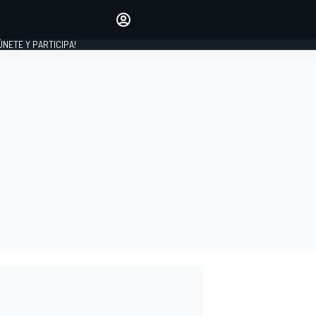
Haz que tu voz se escuche
comentando los artículos
 ÚNETE Y PARTICIPA!
INICIAR SESIÓN
EDICIÓN
ESPAÑA