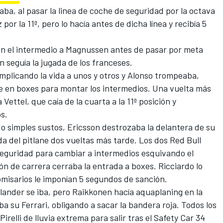
a, al pasar la linea de coche de seguridad por la octava
or la 11ª, pero lo hacía antes de dicha línea y recibía 5
an el intermedio a Magnussen antes de pasar por meta
n seguía la jugada de los franceses.
mplicando la vida a unos y otros y Alonso trompeaba,
e en boxes para montar los intermedios. Una vuelta más
Vettel, que caía de la cuarta a la 11ª posición y
s.
ido simples sustos, Ericsson destrozaba la delantera de su
a del pitlane dos vueltas más tarde. Los dos Red Bull
seguridad para cambiar a intermedios esquivando el
ón de carrera cerraba la entrada a boxes. Ricciardo lo
comisarios le imponían 5 segundos de sanción.
lander se iba, pero Raikkonen hacía aquaplaning en la
a su Ferrari, obligando a sacar la bandera roja. Todos los
irelli de lluvia extrema para salir tras el Safety Car 34