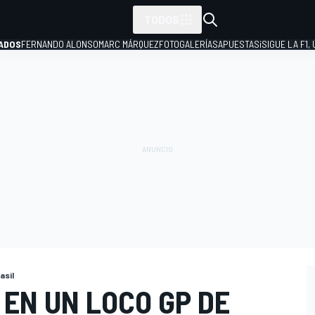
TODOS
ADOS
FERNANDO ALONSO
MARC MÁRQUEZ
FOTOGALERÍAS
APUESTAS
¡SIGUE LA F1,
P
asil
EN UN LOCO GP DE