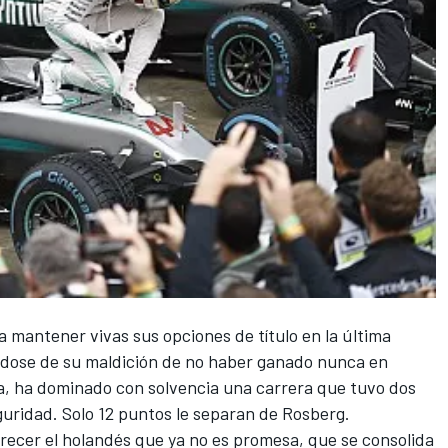
a mantener vivas sus opciones de título en la última
ndose de su maldición de no haber ganado nunca en
ua, ha dominado con solvencia una carrera que tuvo dos
uridad. Solo 12 puntos le separan de Rosberg.
ofrecer el holandés que ya no es promesa, que se consolida