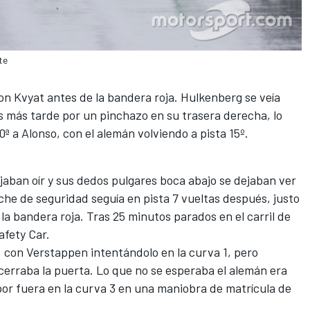
te
con Kvyat antes de la bandera roja. Hulkenberg se veía
s más tarde por un pinchazo en su trasera derecha, lo
10ª a Alonso, con el alemán volviendo a pista 15º.
dejaban oír y sus dedos pulgares boca abajo se dejaban ver
oche de seguridad seguía en pista 7 vueltas después, justo
la bandera roja. Tras 25 minutos parados en el carril de
Safety Car.
 con Verstappen intentándolo en la curva 1, pero
cerraba la puerta. Lo que no se esperaba el alemán era
 por fuera en la curva 3 en una maniobra de matrícula de