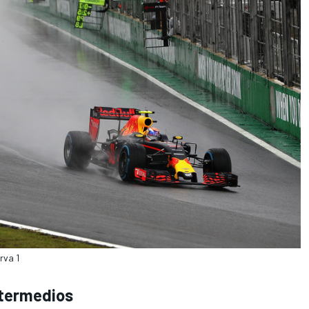
rva 1
ntermedios