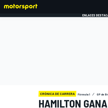
ENLACES DESTAC
FÓRMULA 1
MOTOG
CRÓNICA DE CARRERA
Fórmula 1
GP de Br
HAMILTON GANA 