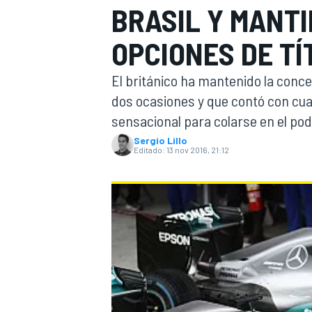
BRASIL Y MANTI
INDYCAR
WRC
OPCIONES DE TÍ
El británico ha mantenido la conc
dos ocasiones y que contó con cu
sensacional para colarse en el podi
Sergio Lillo
Editado:
13 nov 2016, 21:12
WEC
FÓRMULA E