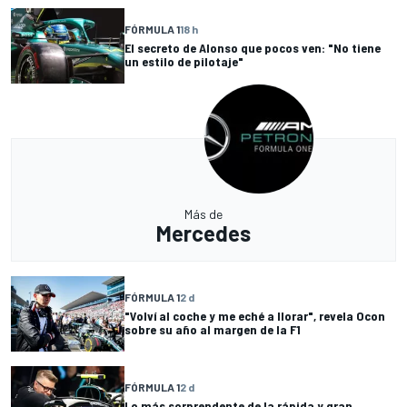
FÓRMULA 1
18 h
El secreto de Alonso que pocos ven: "No tiene
un estilo de pilotaje"
Más de
Mercedes
FÓRMULA 1
2 d
"Volví al coche y me eché a llorar", revela Ocon
sobre su año al margen de la F1
FÓRMULA 1
2 d
Lo más sorprendente de la rápida y gran