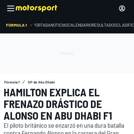
FÓRMULA 1
PORTADA
NOTICIAS
CALENDARIO
RESULTADOS
CLASIFI
Fórmula 1
GP de Abu Dhabi
HAMILTON EXPLICA EL
FRENAZO DRÁSTICO DE
ALONSO EN ABU DHABI F1
El piloto británico se enzarzó en una dura batalla
contra Fernando Alonso en la carrera del Gran