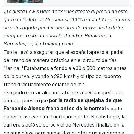
¿Te gusta Lewis Hamilton? Pues
atento al precio de esta
gorra del piloto de Mercedes
, ¡100% oficial! Y si prefieres
su polo, aquí lo puedes comprar ¡Y a
provéchate de las
rebajas en este polo 100% oficial de Hamilton en
Mercedes,
aquí, al mejor precio
!
Eso le llevó a asegurar que el español apretó el pedal
del freno de manera drástica en el
circuito de Yas
Marina
: "Estábamos a fondo a 400 o 300 metros antes
de la curva, y yendo a 290 km/h y el tipo de repente
frena drásticamente delante de mí".
Eso pudo sentar algo mal al siete veces campeón del
mundo, puesto que
por la radio se quejaba de que
Fernando Alonso frenó antes de lo normal
y pudo
haber provocado un fuerte incidente. No obstante, la
carrera siguió su curso y el de Mercedes finalizó en la
novena plaza para sumar dos puntos que ayudaron a