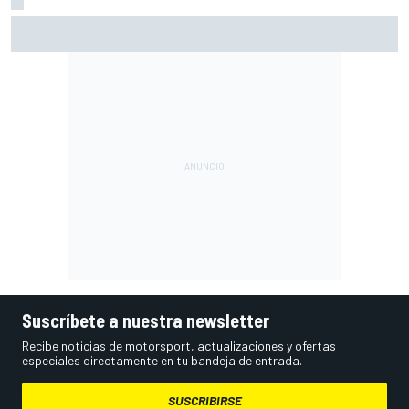
¿Debería la F1 prohibir los algoritmos de los motores? Por
qué la FIA dice que no
Suscríbete a nuestra newsletter
Recibe noticias de motorsport, actualizaciones y ofertas
especiales directamente en tu bandeja de entrada.
SUSCRIBIRSE