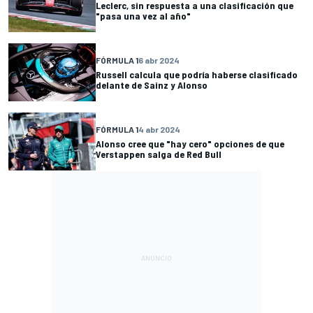
Leclerc, sin respuesta a una clasificación que
"pasa una vez al año"
FÓRMULA 1
6 abr 2024
Russell calcula que podría haberse clasificado
delante de Sainz y Alonso
FÓRMULA 1
4 abr 2024
Alonso cree que "hay cero" opciones de que
Verstappen salga de Red Bull