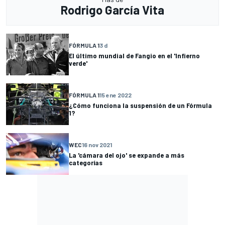
Rodrigo García Vita
FÓRMULA 1
3 d
El último mundial de Fangio en el 'Infierno
verde'
FÓRMULA 1
15 ene 2022
¿Cómo funciona la suspensión de un Fórmula
1?
WEC
16 nov 2021
La 'cámara del ojo' se expande a más
categorías