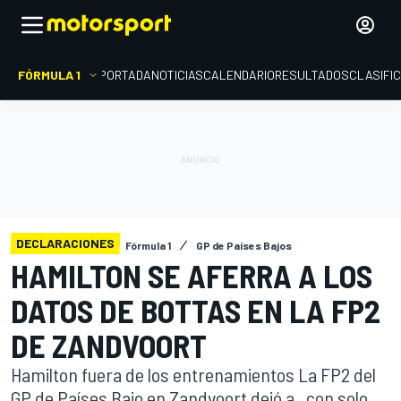
FÓRMULA 1
PORTADA
NOTICIAS
CALENDARIO
RESULTADOS
CLASIFI
DECLARACIONES
Fórmula 1
GP de Países Bajos
HAMILTON SE AFERRA A LOS
DATOS DE BOTTAS EN LA FP2
DE ZANDVOORT
Hamilton fuera de los entrenamientos La FP2 del
GP de Países Bajo en Zandvoort dejó a , con solo