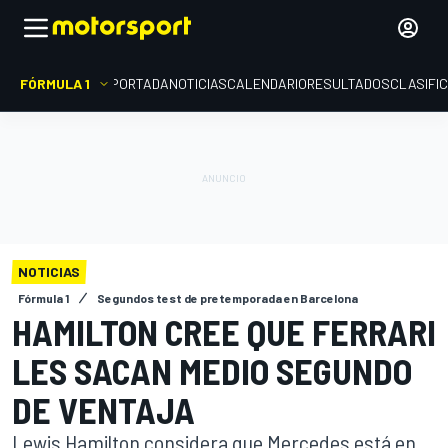
FÓRMULA 1
PORTADA
NOTICIAS
CALENDARIO
RESULTADOS
CLASIFI
NOTICIAS
Fórmula 1
Segundos test de pretemporada en Barcelona
HAMILTON CREE QUE FERRARI
LES SACAN MEDIO SEGUNDO
DE VENTAJA
Lewis Hamilton considera que Mercedes está en