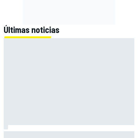
Últimas noticias
McLaren ya prepara un gran golpe para Bakú... y puede que