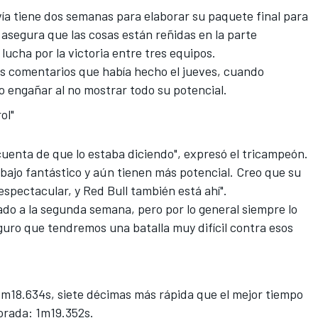
vía tiene dos semanas para elaborar su paquete final para
 asegura que las cosas están reñidas en la parte
a lucha por la victoria entre tres equipos.
os comentarios que había hecho
el jueves
, cuando
o engañar al no mostrar todo su potencial.
ol"
i cuenta de que lo estaba diciendo", expresó el tricampeón.
bajo fantástico y aún tienen más potencial. Creo que su
spectacular, y Red Bull también está ahí".
zado a la segunda semana, pero por lo general siempre lo
eguro que tendremos una batalla muy difícil contra esos
1m18.634s
, siete décimas más rápida que el mejor tiempo
orada: 1m19.352s.