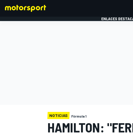
ENLACES DESTAC
FÓRMULA 1
MOTOG
NOTICIAS
Fórmula 1
HAMILTON: "FER