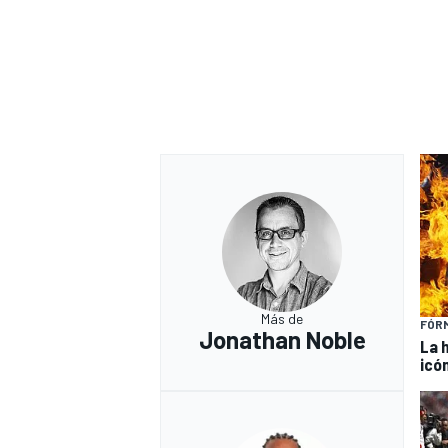
Más de
FÓRM
Jonathan Noble
La 
icó