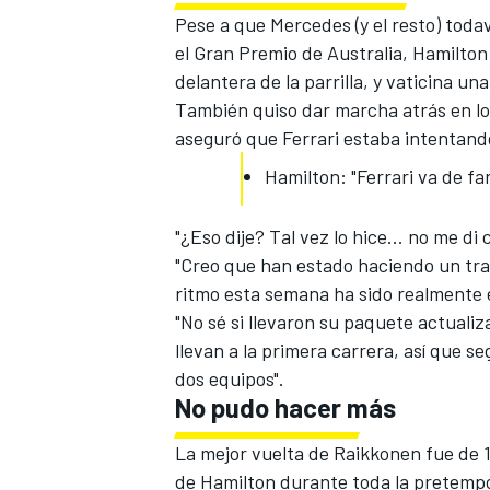
Pese a que Mercedes (y el resto) toda
el Gran Premio de Australia, Hamilton
delantera de la parrilla, y vaticina un
También quiso dar marcha atrás en l
aseguró que Ferrari estaba intentand
Hamilton: "Ferrari va de far
"¿Eso dije? Tal vez lo hice... no me d
"Creo que han estado haciendo un tra
MÁS CATEGORÍAS
ritmo esta semana ha sido realmente e
"No sé si llevaron su paquete actuali
llevan a la primera carrera, así que s
dos equipos".
No pudo hacer más
La mejor vuelta de
Raikkonen fue de 
de Hamilton durante toda la pretemp