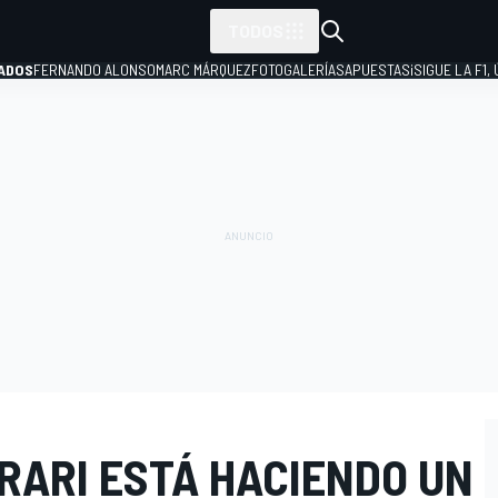
TODOS
ADOS
FERNANDO ALONSO
MARC MÁRQUEZ
FOTOGALERÍAS
APUESTAS
¡SIGUE LA F1,
P
RARI ESTÁ HACIENDO UN