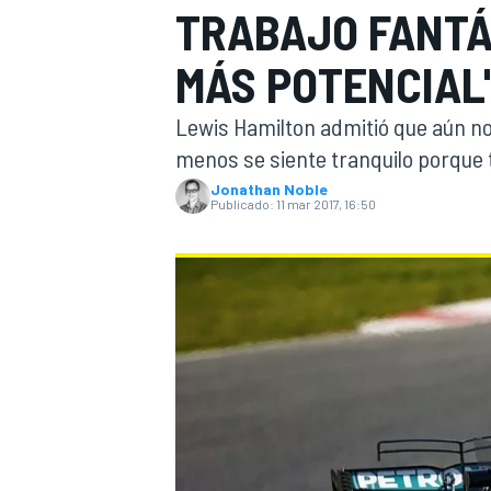
TRABAJO FANTÁ
INDYCAR
WRC
MÁS POTENCIAL
Lewis Hamilton admitió que aún no
menos se siente tranquilo porque t
Jonathan Noble
Publicado:
11 mar 2017, 16:50
WEC
FÓRMULA E