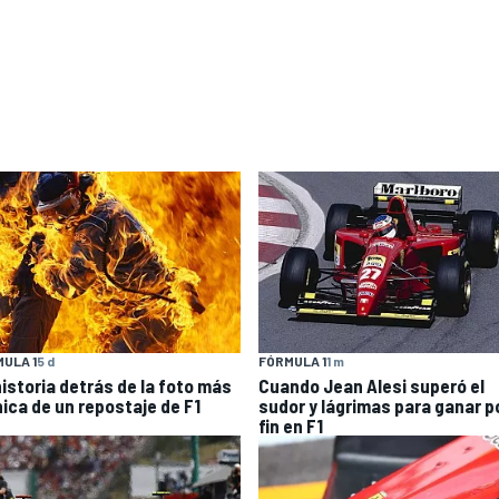
ULA 1
5 d
FÓRMULA 1
1 m
historia detrás de la foto más
Cuando Jean Alesi superó el
nica de un repostaje de F1
sudor y lágrimas para ganar p
fin en F1