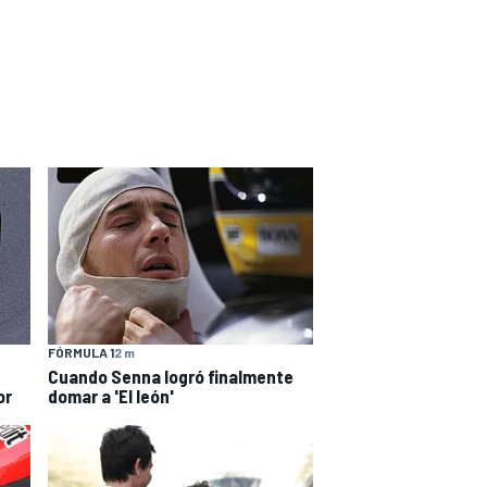
FÓRMULA 1
2 m
Cuando Senna logró finalmente
or
domar a 'El león'