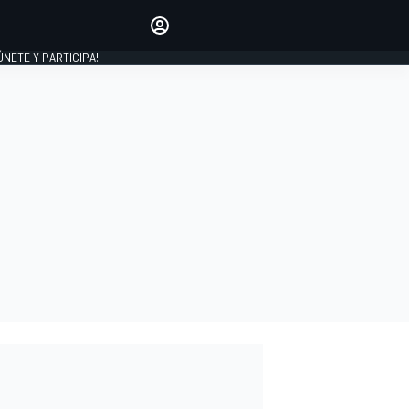
Haz que tu voz se escuche
comentando los artículos
 ÚNETE Y PARTICIPA!
INICIAR SESIÓN
EDICIÓN
ESPAÑA