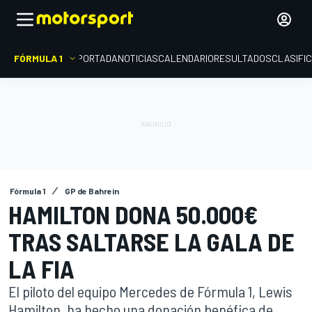
FÓRMULA 1
PORTADA
NOTICIAS
CALENDARIO
RESULTADOS
CLASIFI
Fórmula 1
GP de Bahrein
HAMILTON DONA 50.000€
TRAS SALTARSE LA GALA DE
LA FIA
El piloto del equipo Mercedes de Fórmula 1, Lewis
Hamilton, ha hecho una donación benéfica de