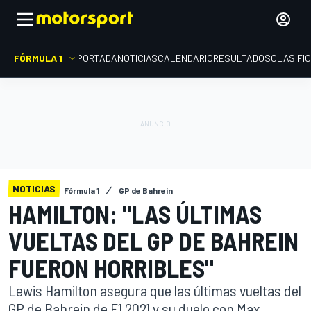
FÓRMULA 1
PORTADA
NOTICIAS
CALENDARIO
RESULTADOS
CLASIFI
NOTICIAS
Fórmula 1
GP de Bahrein
HAMILTON: "LAS ÚLTIMAS
VUELTAS DEL GP DE BAHREIN
FUERON HORRIBLES"
Lewis Hamilton asegura que las últimas vueltas del
GP de Bahrein de F1 2021 y su duelo con Max