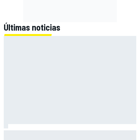
Últimas noticias
Bagnaia: "Este año no sé todo sobre mi moto, entro en
pista y simplemente piloto lo que tengo"