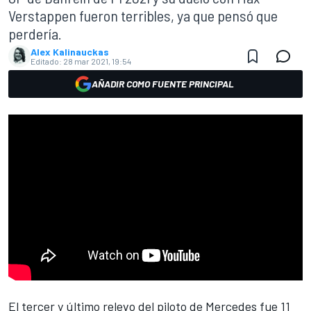
Verstappen fueron terribles, ya que pensó que
perdería.
Alex Kalinauckas
Editado:
28 mar 2021, 19:54
AÑADIR COMO FUENTE PRINCIPAL
El tercer y último relevo del piloto de
Mercedes
fue 11