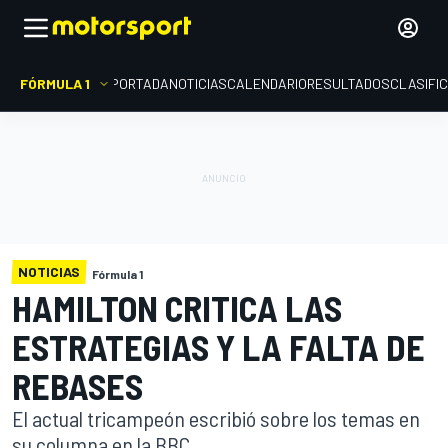
FÓRMULA 1
PORTADA
NOTICIAS
CALENDARIO
RESULTADOS
CLASIFI
NOTICIAS
Fórmula 1
HAMILTON CRITICA LAS
ESTRATEGIAS Y LA FALTA DE
REBASES
El actual tricampeón escribió sobre los temas en
su columna en la BBC.