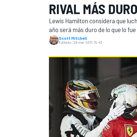
RIVAL MÁS DUR
INDYCAR
WRC
Lewis Hamilton considera que lucha
año será más duro de lo que lo fue
Scott Mitchell
Editado:
28 mar 2017, 15:43
WEC
FÓRMULA E