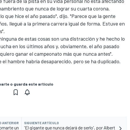
e fuera de la pista en su vida personal no está afectando
s hambriento que nunca de lograr su cuarta corona.
o que hice el año pasado", dijo. "Parece que la gente
ños, llegué a la primera carrera igual de forma. Estuve en
s".
ninguna de estas cosas son una distracción y he hecho lo
lucha en los últimos años y, obviamente,
el año pasado
o quiero ganar el campeonato más que nunca antes".
e el hambre habría desaparecido, pero se ha duplicado.
rte o guarda este artículo
O ANTERIOR
SIGUIENTE ARTÍCULO
tomarte un
'El gigante que nunca dejará de serlo', por Albert