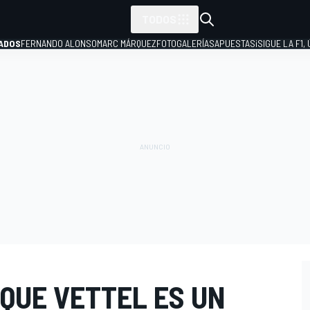
TODOS
ADOS
FERNANDO ALONSO
MARC MÁRQUEZ
FOTOGALERÍAS
APUESTAS
¡SIGUE LA F1,
P
QUE VETTEL ES UN