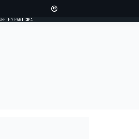
Haz que tu voz se escuche
comentando los artículos
 ÚNETE Y PARTICIPA!
INICIAR SESIÓN
EDICIÓN
ESPAÑA