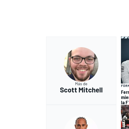
Más de
FÓRM
Scott Mitchell
Ferr
mie
la F