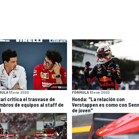
ULA 1
3 ene 2020
FÓRMULA 1
3 ene 2020
ari critica el trasvase de
Honda: "La relación con
mbros de equipos al staff de
Verstappen es como con Sen
1
de joven"