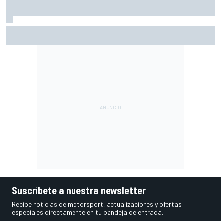
A qué hora es hoy la carrera sprint y la clasificación de
MotoGP en Silverstone
Suscríbete a nuestra newsletter
Recibe noticias de motorsport, actualizaciones y ofertas
especiales directamente en tu bandeja de entrada.