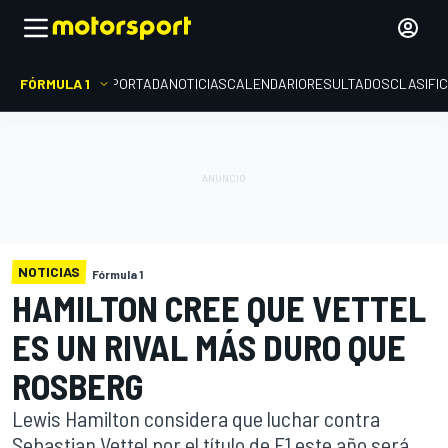
FÓRMULA 1
PORTADA
NOTICIAS
CALENDARIO
RESULTADOS
CLASIFI
NOTICIAS
Fórmula 1
HAMILTON CREE QUE VETTEL
ES UN RIVAL MÁS DURO QUE
ROSBERG
Lewis Hamilton considera que luchar contra
Sebastian Vettel por el título de F1 este año será