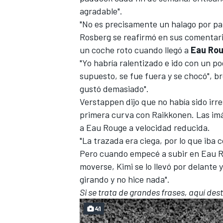
agradable".
"No es precisamente un halago por pa
Rosberg se reafirmó en sus comentar
un coche roto cuando llegó a
Eau
Ro
"Yo habría ralentizado e ido con un po
supuesto, se fue fuera y se chocó", 
gustó demasiado".
Verstappen dijo que no había sido irr
primera curva con
Raikkonen
. Las i
a Eau Rouge a velocidad reducida.
MÁS CATEGORÍAS
"La trazada era ciega, por lo que iba
Pero cuando empecé a subir en Eau R
moverse, Kimi se lo llevó por delante
girando y no hice nada".
Si se trata de grandes frases, aquí des
41