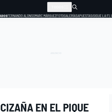
TODOS
ADOS
FERNANDO ALONSO
MARC MÁRQUEZ
FOTOGALERÍAS
APUESTAS
¡SIGUE LA F1,
P
CIZAÑA EN EL PIQUE