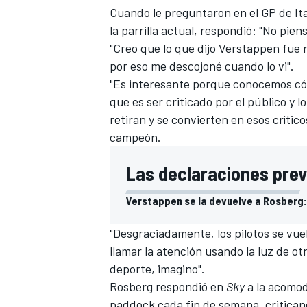
Cuando le preguntaron en el GP de Ita
la parrilla actual, respondió: "No pien
"Creo que lo que dijo
Verstappen
fue r
por eso me descojoné cuando lo vi".
"Es interesante porque conocemos cómo
que es ser criticado por el público y 
retiran y se convierten en esos crític
campeón.
Las declaraciones prev
Verstappen se la devuelve a Rosberg: 
"Desgraciadamente, los pilotos se vuel
llamar la atención usando la luz de ot
deporte, imagino".
Rosberg respondió en
Sky
a la acomod
paddock cada fin de semana, critican