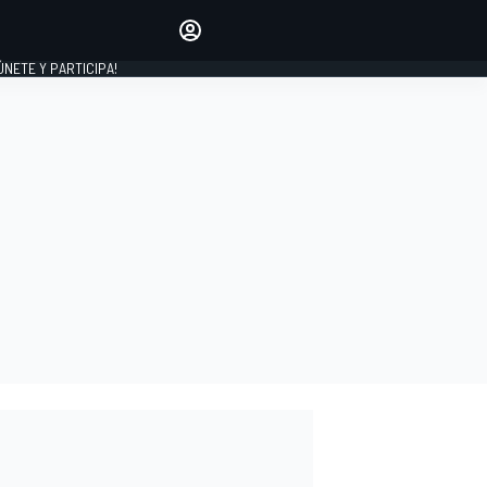
Haz que tu voz se escuche
comentando los artículos
 ÚNETE Y PARTICIPA!
INICIAR SESIÓN
EDICIÓN
ESPAÑA