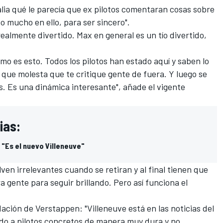
lia qué le parecía que ex pilotos comentaran cosas sobre
so mucho en ello, para ser sincero".
ealmente divertido. Max en general es un tío divertido,
 es esto. Todos los pilotos han estado aquí y saben lo
lo que molesta que te critique gente de fuera. Y luego se
os. Es una dinámica interesante", añade el vigente
ias:
"Es el nuevo Villeneuve"
ven irrelevantes cuando se retiran y al final tienen que
ra gente para seguir brillando. Pero así funciona el
ación de Verstappen: "Villeneuve está en las noticias del
do a pilotos concretos de manera muy dura y no