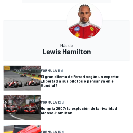
Más de
Lewis Hamilton
FÓRMULA 1
1 d
El gran dilema de Ferrari según un experto:
¿libertad a sus pilotos o pensar ya en el
Mundial?
FÓRMULA 1
2 d
Hungría 2007: la explosión de la rivalidad
Alonso-Hamilton
FÓRMULA 1
5 d