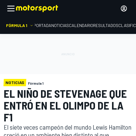
FÓRMULA 1
PORTADA
NOTICIAS
CALENDARIO
RESULTADOS
CLASIFI
NOTICIAS
Fórmula 1
EL NIÑO DE STEVENAGE QUE
ENTRÓ EN EL OLIMPO DE LA
F1
El siete veces campeón del mundo Lewis Hamilton
creció en un ambiente bien distinto al que