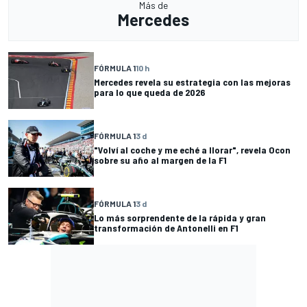
Más de
Mercedes
FÓRMULA 1
10 h
Mercedes revela su estrategia con las mejoras
para lo que queda de 2026
FÓRMULA 1
3 d
"Volví al coche y me eché a llorar", revela Ocon
sobre su año al margen de la F1
FÓRMULA 1
3 d
Lo más sorprendente de la rápida y gran
transformación de Antonelli en F1