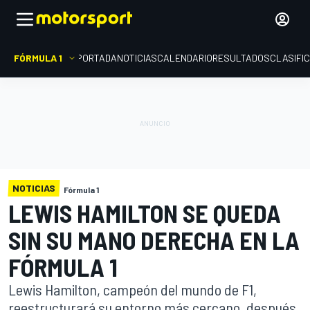
FÓRMULA 1
PORTADA
NOTICIAS
CALENDARIO
RESULTADOS
CLASIFI
NOTICIAS
Fórmula 1
LEWIS HAMILTON SE QUEDA
SIN SU MANO DERECHA EN LA
FÓRMULA 1
Lewis Hamilton, campeón del mundo de F1,
reestructurará su entorno más cercano, después