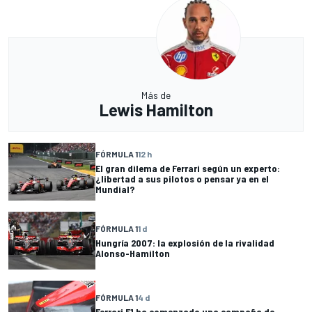
Más de
Lewis Hamilton
FÓRMULA 1
12 h
El gran dilema de Ferrari según un experto:
¿libertad a sus pilotos o pensar ya en el
Mundial?
FÓRMULA 1
1 d
Hungría 2007: la explosión de la rivalidad
Alonso-Hamilton
FÓRMULA 1
4 d
Ferrari F1 ha comenzado una campaña de