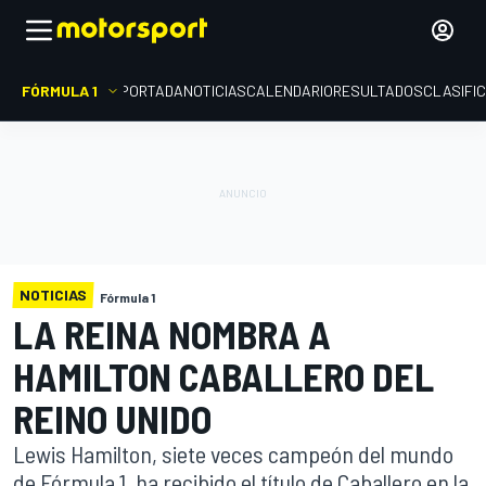
FÓRMULA 1
PORTADA
NOTICIAS
CALENDARIO
RESULTADOS
CLASIFI
NOTICIAS
Fórmula 1
LA REINA NOMBRA A
HAMILTON CABALLERO DEL
REINO UNIDO
Lewis Hamilton, siete veces campeón del mundo
de Fórmula 1, ha recibido el título de Caballero en la