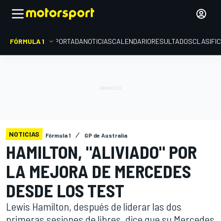
FÓRMULA 1
PORTADA
NOTICIAS
CALENDARIO
RESULTADOS
CLASIFI
NOTICIAS
Fórmula 1
GP de Australia
HAMILTON, "ALIVIADO" POR
LA MEJORA DE MERCEDES
DESDE LOS TEST
Lewis Hamilton, después de liderar las dos
primeras sesiones de libres, dice que su Mercedes