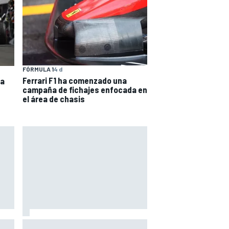
FÓRMULA 1
4 d
Ferrari F1 ha comenzado una
la
campaña de fichajes enfocada en
el área de chasis
n un
Vowles defiende el proyecto de