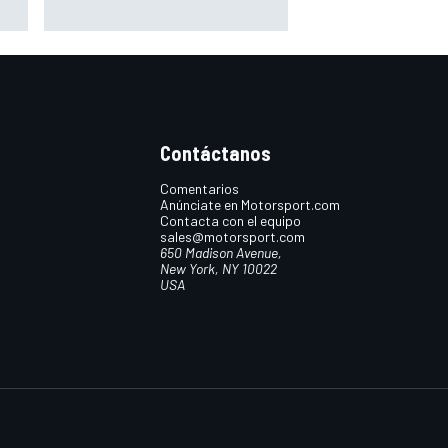
os o
Williams pese a sus pobres
resultados en 2026
Contáctanos
Comentarios
Anúnciate en Motorsport.com
Contacta con el equipo
sales@motorsport.com
650 Madison Avenue,
New York, NY 10022
USA