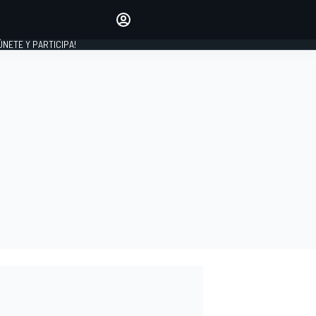
Haz que tu voz se escuche
comentando los artículos
 ÚNETE Y PARTICIPA!
INICIAR SESIÓN
EDICIÓN
ESPAÑA