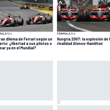
ULA 1
2 h
FÓRMULA 1
1 d
gran dilema de Ferrari según un
Hungría 2007: la explosión de 
erto: ¿libertad a sus pilotos o
rivalidad Alonso-Hamilton
sar ya en el Mundial?
atore no encuentra
El gran dilema de Ferrari segú