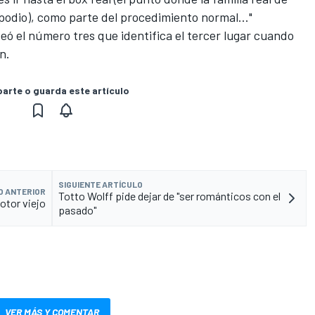
 podio), como parte del procedimiento normal..."
peó el número tres que identifica el tercer lugar cuando
n.
rte o guarda este artículo
SIGUIENTE ARTÍCULO
O ANTERIOR
Totto Wolff pide dejar de "ser románticos con el
otor viejo
pasado"
VER MÁS Y COMENTAR