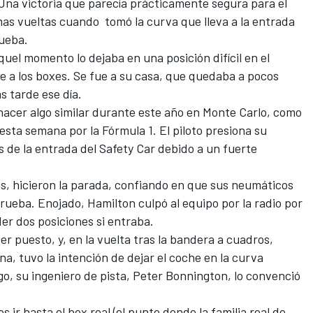
Una victoria que parecía prácticamente segura para el
imas vueltas cuando tomó la curva que lleva a la entrada
rueba.
uel momento lo dejaba en una posición difícil en el
ue a los boxes. Se fue a su casa, que quedaba a pocos
ás tarde ese día.
acer algo similar durante este año en Monte Carlo, como
esta semana por la Fórmula 1. El piloto presiona su
 de la entrada del Safety Car debido a un fuerte
ás, hicieron la parada, confiando en que sus neumáticos
prueba. Enojado, Hamilton culpó al equipo por la radio por
er dos posiciones si entraba.
er puesto, y, en la vuelta tras la bandera a cuadros,
a, tuvo la intención de dejar el coche en la curva
argo, su ingeniero de pista, Peter Bonnington, lo convenció
s ir hasta el box real (el punto donde la familia real de