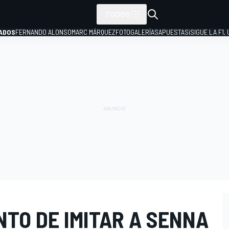
TODOS
ADOS
FERNANDO ALONSO
MARC MÁRQUEZ
FOTOGALERÍAS
APUESTAS
¡SIGUE LA F1,
P
NTO DE IMITAR A SENNA