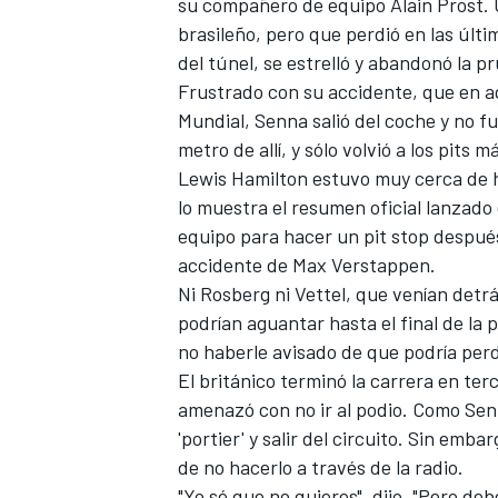
su compañero de equipo Alain Prost. 
brasileño, pero que perdió en las últ
del túnel, se estrelló y abandonó la p
Frustrado con su accidente, que en aq
Mundial, Senna salió del coche y no f
metro de allí, y sólo volvió a los pits m
Lewis Hamilton estuvo muy cerca de h
lo muestra el resumen oficial lanzado 
equipo para hacer un pit stop después
accidente de Max Verstappen.
Ni Rosberg ni Vettel, que venían detr
podrían aguantar hasta el final de la 
no haberle avisado de que podría perd
El británico terminó la carrera en terc
amenazó con no ir al podio. Como Senn
'portier' y salir del circuito. Sin emb
de no hacerlo a través de la radio.
"Yo sé que no quieres", dijo. "Pero debe