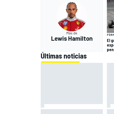
Más de
FÓRM
Lewis Hamilton
El 
exp
pen
Últimas noticias
El momento en el que Stroll llegó
Bri