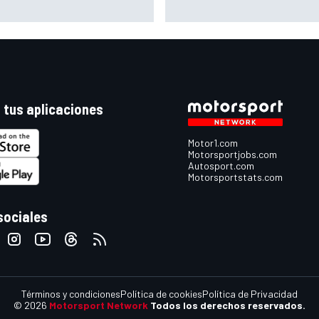
licación: "No sé por qué Alpine
experto: ¿libertad a sus pilot
gana"
pensar ya en el Mundial?
 tus aplicaciones
Motor1.com
Motorsportjobs.com
Autosport.com
Motorsportstats.com
sociales
Términos y condiciones
Política de cookies
Política de Privacidad
© 2026
Motorsport Network
Todos los derechos reservados.