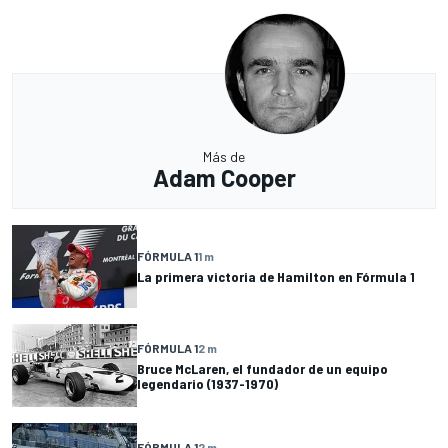
Más de
Adam Cooper
FÓRMULA 1
1 m
La primera victoria de Hamilton en Fórmula 1
FÓRMULA 1
2 m
Bruce McLaren, el fundador de un equipo
legendario (1937-1970)
FÓRMULA 1
2 m