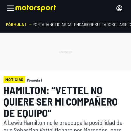
FÓRMULA 1
PORTADA
NOTICIAS
CALENDARIO
RESULTADOS
CLASIFI
NOTICIAS
Fórmula 1
HAMILTON: “VETTEL NO
QUIERE SER MI COMPAÑERO
DE EQUIPO”
A Lewis Hamilton no le preocupa la posibilidad de
que Sebastian Vettel fichara por Mercedes, pero