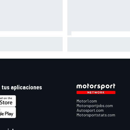
co se vuelve a subir a una
Así vivimos la Práctica de Mo
o tres meses después de su
en Silverstone (Gran Bretaña)
ve lesión
con Live Timing
 tus aplicaciones
Motor1.com
Motorsportjobs.com
Autosport.com
Motorsportstats.com