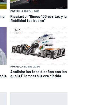
FÓRMULA 1
26 feb 2018
n a
Ricciardo: "Dimos 100 vueltas y la
fiabilidad fue buena"
FÓRMULA 1
10 ene 2024
Análisis: los feos diseños con los
ndia
que la F1 empezó la era híbrida