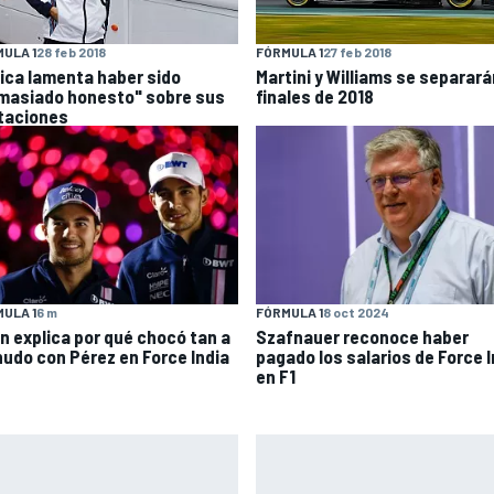
ULA 1
28 feb 2018
FÓRMULA 1
27 feb 2018
ica lamenta haber sido
Martini y Williams se separará
masiado honesto" sobre sus
finales de 2018
itaciones
FÓRMULA 1
8 oct 2024
ULA 1
6 m
Szafnauer reconoce haber
n explica por qué chocó tan a
pagado los salarios de Force I
udo con Pérez en Force India
en F1