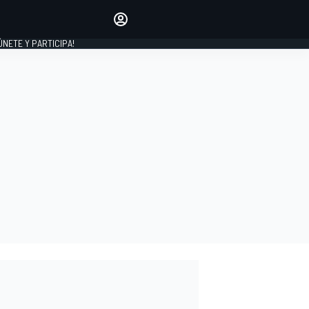
Haz que tu voz se escuche
comentando los artículos
 ÚNETE Y PARTICIPA!
INICIAR SESIÓN
EDICIÓN
ESPAÑA