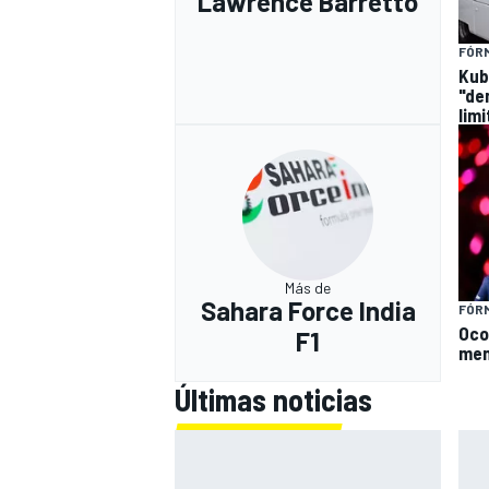
Lawrence Barretto
FÓRM
Kub
"de
lim
Más de
Sahara Force India
FÓRM
Oco
F1
men
Últimas noticias