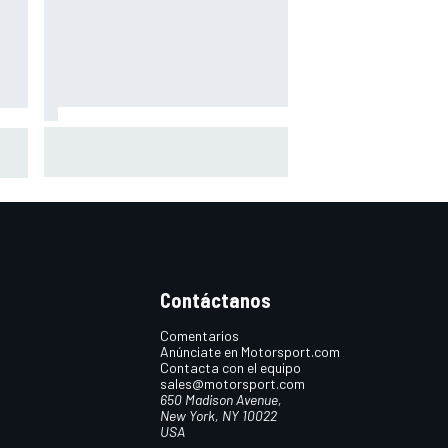
Márquez: "El año pasado marcaba
toGP
la diferencia en puntos en los que
,
ahora voy algo peor"
Contáctanos
Comentarios
Anúnciate en Motorsport.com
Contacta con el equipo
sales@motorsport.com
650 Madison Avenue,
New York, NY 10022
USA