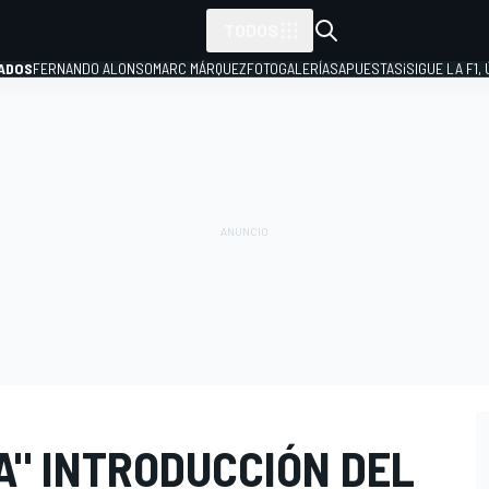
TODOS
ADOS
FERNANDO ALONSO
MARC MÁRQUEZ
FOTOGALERÍAS
APUESTAS
¡SIGUE LA F1,
P
A" INTRODUCCIÓN DEL