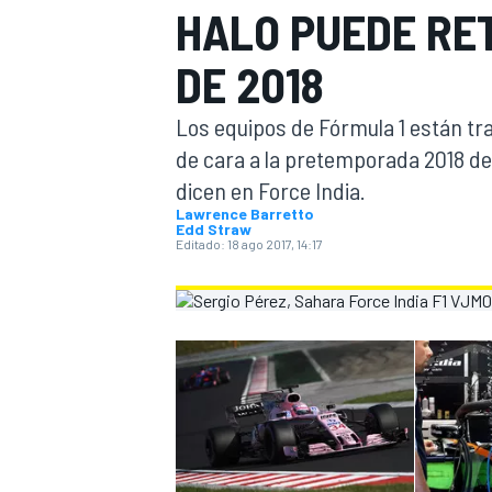
HALO PUEDE RE
INDYCAR
WRC
DE 2018
Los equipos de Fórmula 1 están tra
de cara a la pretemporada 2018 de
dicen en Force India.
Lawrence Barretto
Edd Straw
Editado:
18 ago 2017, 14:17
WEC
FÓRMULA E