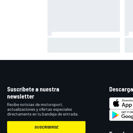
Bagnaia: "Este año no sé todo
Zar
sobre mi moto, entro en pista y
mot
simplemente piloto lo que tengo"
gra
Suscríbete a nuestra
Descarga
newsletter
Recibe noticias de motorsport,
actualizaciones y ofertas especiales
directamente en tu bandeja de entrada.
SUSCRIBIRSE