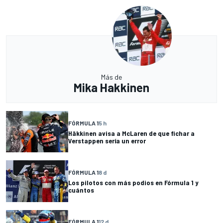
Más de
Mika Hakkinen
FÓRMULA 1
5 h
Häkkinen avisa a McLaren de que fichar a
Verstappen sería un error
FÓRMULA 1
8 d
Los pilotos con más podios en Fórmula 1 y
cuántos
FÓRMULA 1
12 d