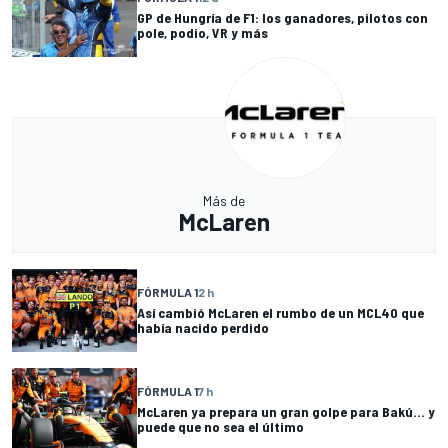
GP de Hungría de F1: los ganadores, pilotos con
pole, podio, VR y más
Más de
McLaren
FÓRMULA 1
2 h
Así cambió McLaren el rumbo de un MCL40 que
había nacido perdido
FÓRMULA 1
7 h
McLaren ya prepara un gran golpe para Bakú... y
puede que no sea el último