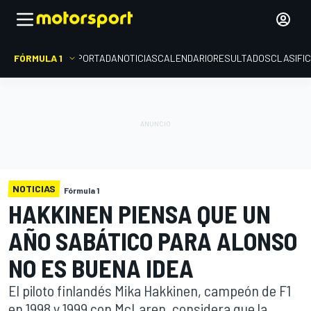
FÓRMULA 1
PORTADA
NOTICIAS
CALENDARIO
RESULTADOS
CLASIFI
NOTICIAS
Fórmula 1
HAKKINEN PIENSA QUE UN
AÑO SABÁTICO PARA ALONSO
NO ES BUENA IDEA
El piloto finlandés Mika Hakkinen, campeón de F1
en 1998 y 1999 con McLaren, considera que la