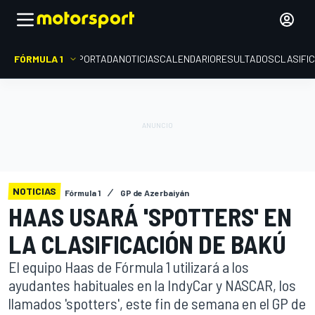
FÓRMULA 1
PORTADA
NOTICIAS
CALENDARIO
RESULTADOS
CLASIFI
NOTICIAS
Fórmula 1
GP de Azerbaiyán
HAAS USARÁ 'SPOTTERS' EN
LA CLASIFICACIÓN DE BAKÚ
El equipo Haas de Fórmula 1 utilizará a los
ayudantes habituales en la IndyCar y NASCAR, los
llamados 'spotters', este fin de semana en el GP de