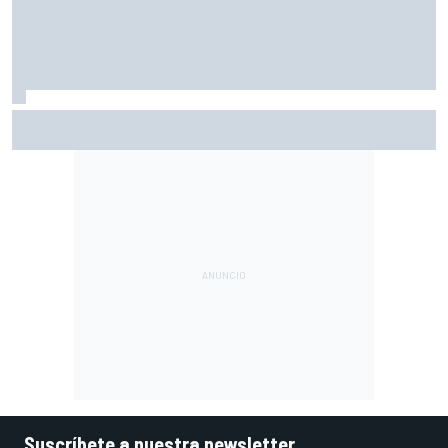
Vowles defiende el proyecto de Williams pese a sus pobres
resultados en 2026
Suscríbete a nuestra newsletter