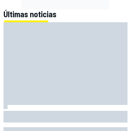
Últimas noticias
El momento en el que Stroll llegó a dejar de disfrutar de las
carreras